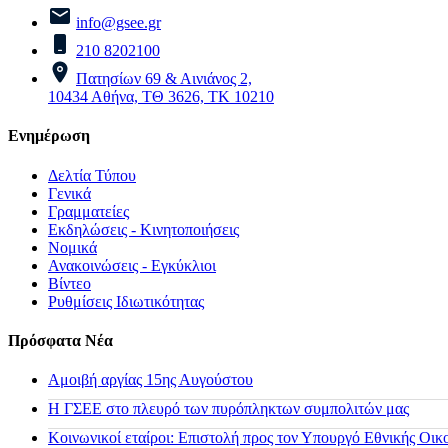
info@gsee.gr
210 8202100
Πατησίων 69 & Αινιάνος 2,
10434 Αθήνα, ΤΘ 3626, ΤΚ 10210
Ενημέρωση
Δελτία Τύπου
Γενικά
Γραμματείες
Εκδηλώσεις - Κινητοποιήσεις
Νομικά
Ανακοινώσεις - Εγκύκλιοι
Βίντεο
Ρυθμίσεις Ιδιωτικότητας
Πρόσφατα Νέα
Αμοιβή αργίας 15ης Αυγούστου
H ΓΣΕΕ στο πλευρό των πυρόπληκτων συμπολιτών μας
Κοινωνικοί εταίροι: Επιστολή προς τον Υπουργό Εθνικής Οικ