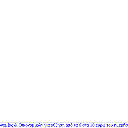
ονομίας & Οικονομικών για αύξηση από τα 6 στα 10 ευρώ του ημερήσ