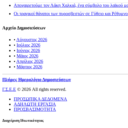
Αποχαιρετούμε τον Λάκη Χαλκιά, ένα σύμβολο του λαϊκού μας
Οι τραγικοί θάνατοι των πυροσβεστών σε Γύθειο και Ρέθυμνο
Αρχείο Δημοσιεύσεων
•
Αύγουστος 2026
•
Ιούλιος 2026
•
Ιούνιος 2026
•
Μάιος 2026
•
Απρίλιος 2026
•
Μάρτιος 2026
Πλήρες Ημερολόγιο Δημοσιεύσεων
Γ.Σ.Ε.Ε
© 2026 All rights reserved.
ΠΡΟΣΩΠΙΚΑ ΔΕΔΟΜΕΝΑ
ΑΔΗΛΩΤΗ ΕΡΓΑΣΙΑ
ΠΡΟΣΒΑΣΙΜΟΤΗΤΑ
Διαχείριση Ιδιωτικότητας