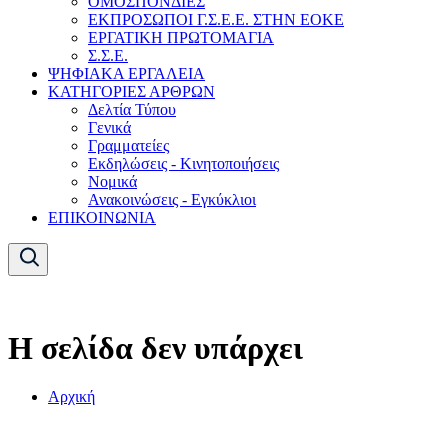
ΟΜΟΣΠΟΝΔΙΕΣ
ΕΚΠΡΟΣΩΠΟΙ Γ.Σ.Ε.Ε. ΣΤΗΝ ΕΟΚΕ
ΕΡΓΑΤΙΚΗ ΠΡΩΤΟΜΑΓΙΑ
Σ.Σ.Ε.
ΨΗΦΙΑΚΑ ΕΡΓΑΛΕΙΑ
ΚΑΤΗΓΟΡΙΕΣ ΑΡΘΡΩΝ
Δελτία Τύπου
Γενικά
Γραμματείες
Εκδηλώσεις - Κινητοποιήσεις
Νομικά
Ανακοινώσεις - Εγκύκλιοι
ΕΠΙΚΟΙΝΩΝΙΑ
Η σελίδα δεν υπάρχει
Αρχική