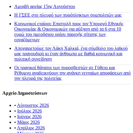
Αμοιβή αργίας 15ης Αυγούστου
H ΓΣΕΕ στο πλευρό των πυρόπληκτων συμπολιτών μας
Κοινωνικοί εταίροι: Επιστολή προς τον Υπουργό Εθνικής
Οικονομίας & Οικονομικών για αύξηση από τα 6 στα 10
ευρώ του ημερήσιου ορίου παροχής σίτισης των
εργαζόμενων
Αποχαιρετούμε τον Λάκη Χαλκιά, ένα σύμβολο του λαϊκού
μας τραγουδιού κι έναν άνθρωπο με βαθιά κοινωνική και
πολιτική συνείδηση
Οι τραγικοί θάνατοι των πυροσβεστών σε Γύθειο και
Ρέθυμνο αναδεικνύουν την ανάγκη γενναίων αποφάσεων από
την πλευρά της πολιτείας
Αρχείο Δημοσιεύσεων
•
Αύγουστος 2026
•
Ιούλιος 2026
•
Ιούνιος 2026
•
Μάιος 2026
•
Απρίλιος 2026