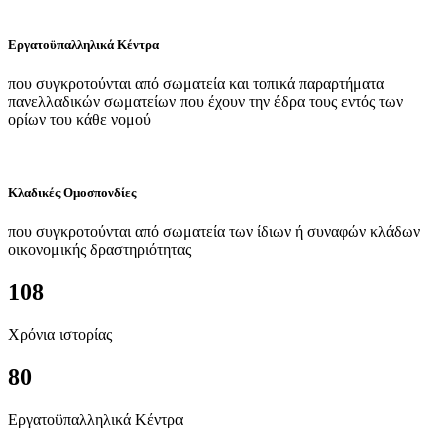
Εργατοϋπαλληλικά Κέντρα
που συγκροτούνται από σωματεία και τοπικά παραρτήματα
πανελλαδικών σωματείων που έχουν την έδρα τους εντός των
ορίων του κάθε νομού
Κλαδικές Ομοσπονδίες
που συγκροτούνται από σωματεία των ίδιων ή συναφών κλάδων
οικονομικής δραστηριότητας
108
Χρόνια ιστορίας
80
Εργατοϋπαλληλικά Κέντρα