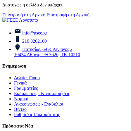
Δυστυχώς η σελίδα δεν υπάρχει.
Επιστροφή στη Αρχική
Επιστροφή στη Αρχική
info@gsee.gr
210 8202100
Πατησίων 69 & Αινιάνος 2,
10434 Αθήνα, ΤΘ 3626, ΤΚ 10210
Ενημέρωση
Δελτία Τύπου
Γενικά
Γραμματείες
Εκδηλώσεις - Κινητοποιήσεις
Νομικά
Ανακοινώσεις - Εγκύκλιοι
Βίντεο
Ρυθμίσεις Ιδιωτικότητας
Πρόσφατα Νέα