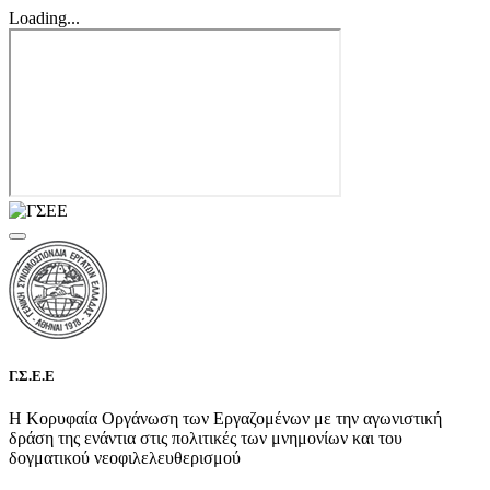
Loading...
Γ.Σ.Ε.Ε
Η Κορυφαία Οργάνωση των Εργαζομένων με την αγωνιστική
δράση της ενάντια στις πολιτικές των μνημονίων και του
δογματικού νεοφιλελευθερισμού