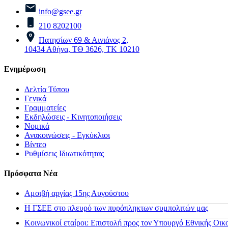
info@gsee.gr
210 8202100
Πατησίων 69 & Αινιάνος 2,
10434 Αθήνα, ΤΘ 3626, ΤΚ 10210
Ενημέρωση
Δελτία Τύπου
Γενικά
Γραμματείες
Εκδηλώσεις - Κινητοποιήσεις
Νομικά
Ανακοινώσεις - Εγκύκλιοι
Βίντεο
Ρυθμίσεις Ιδιωτικότητας
Πρόσφατα Νέα
Αμοιβή αργίας 15ης Αυγούστου
H ΓΣΕΕ στο πλευρό των πυρόπληκτων συμπολιτών μας
Κοινωνικοί εταίροι: Επιστολή προς τον Υπουργό Εθνικής Οικ