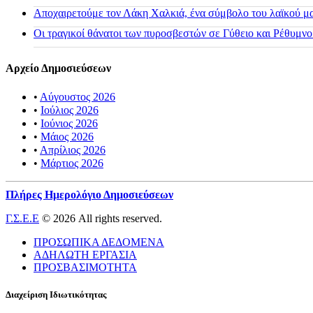
Αποχαιρετούμε τον Λάκη Χαλκιά, ένα σύμβολο του λαϊκού μας
Οι τραγικοί θάνατοι των πυροσβεστών σε Γύθειο και Ρέθυμνο
Αρχείο Δημοσιεύσεων
•
Αύγουστος 2026
•
Ιούλιος 2026
•
Ιούνιος 2026
•
Μάιος 2026
•
Απρίλιος 2026
•
Μάρτιος 2026
Πλήρες Ημερολόγιο Δημοσιεύσεων
Γ.Σ.Ε.Ε
© 2026 All rights reserved.
ΠΡΟΣΩΠΙΚΑ ΔΕΔΟΜΕΝΑ
ΑΔΗΛΩΤΗ ΕΡΓΑΣΙΑ
ΠΡΟΣΒΑΣΙΜΟΤΗΤΑ
Διαχείριση Ιδιωτικότητας