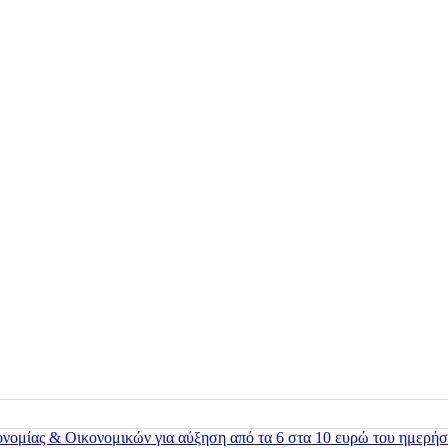
ονομίας & Οικονομικών για αύξηση από τα 6 στα 10 ευρώ του ημερήσ