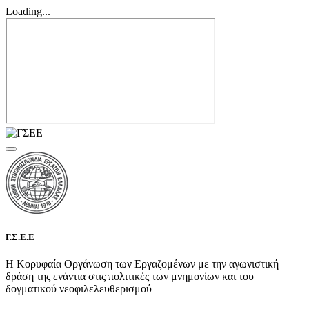
Loading...
Γ.Σ.Ε.Ε
Η Κορυφαία Οργάνωση των Εργαζομένων με την αγωνιστική
δράση της ενάντια στις πολιτικές των μνημονίων και του
δογματικού νεοφιλελευθερισμού