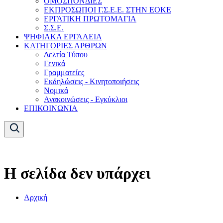
ΟΜΟΣΠΟΝΔΙΕΣ
ΕΚΠΡΟΣΩΠΟΙ Γ.Σ.Ε.Ε. ΣΤΗΝ ΕΟΚΕ
ΕΡΓΑΤΙΚΗ ΠΡΩΤΟΜΑΓΙΑ
Σ.Σ.Ε.
ΨΗΦΙΑΚΑ ΕΡΓΑΛΕΙΑ
ΚΑΤΗΓΟΡΙΕΣ ΑΡΘΡΩΝ
Δελτία Τύπου
Γενικά
Γραμματείες
Εκδηλώσεις - Κινητοποιήσεις
Νομικά
Ανακοινώσεις - Εγκύκλιοι
ΕΠΙΚΟΙΝΩΝΙΑ
Η σελίδα δεν υπάρχει
Αρχική