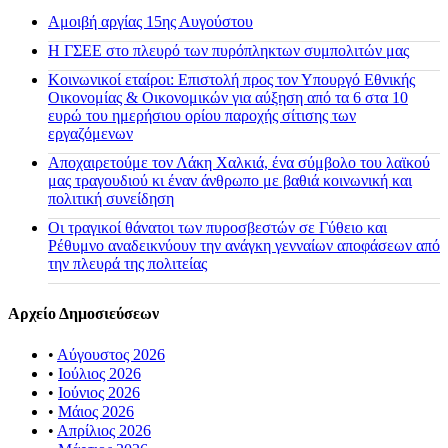
Αμοιβή αργίας 15ης Αυγούστου
H ΓΣΕΕ στο πλευρό των πυρόπληκτων συμπολιτών μας
Κοινωνικοί εταίροι: Επιστολή προς τον Υπουργό Εθνικής
Οικονομίας & Οικονομικών για αύξηση από τα 6 στα 10
ευρώ του ημερήσιου ορίου παροχής σίτισης των
εργαζόμενων
Αποχαιρετούμε τον Λάκη Χαλκιά, ένα σύμβολο του λαϊκού
μας τραγουδιού κι έναν άνθρωπο με βαθιά κοινωνική και
πολιτική συνείδηση
Οι τραγικοί θάνατοι των πυροσβεστών σε Γύθειο και
Ρέθυμνο αναδεικνύουν την ανάγκη γενναίων αποφάσεων από
την πλευρά της πολιτείας
Αρχείο Δημοσιεύσεων
•
Αύγουστος 2026
•
Ιούλιος 2026
•
Ιούνιος 2026
•
Μάιος 2026
•
Απρίλιος 2026