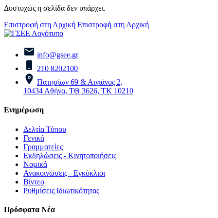
Δυστυχώς η σελίδα δεν υπάρχει.
Επιστροφή στη Αρχική
Επιστροφή στη Αρχική
info@gsee.gr
210 8202100
Πατησίων 69 & Αινιάνος 2,
10434 Αθήνα, ΤΘ 3626, ΤΚ 10210
Ενημέρωση
Δελτία Τύπου
Γενικά
Γραμματείες
Εκδηλώσεις - Κινητοποιήσεις
Νομικά
Ανακοινώσεις - Εγκύκλιοι
Βίντεο
Ρυθμίσεις Ιδιωτικότητας
Πρόσφατα Νέα