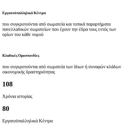
Εργατοϋπαλληλικά Κέντρα
που συγκροτούνται από σωματεία και τοπικά παραρτήματα
πανελλαδικών σωματείων που έχουν την έδρα τους εντός των
ορίων του κάθε νομού
Κλαδικές Ομοσπονδίες
που συγκροτούνται από σωματεία των ίδιων ή συναφών κλάδων
οικονομικής δραστηριότητας
108
Χρόνια ιστορίας
80
Εργατοϋπαλληλικά Κέντρα