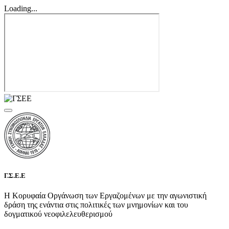
Loading...
Γ.Σ.Ε.Ε
Η Κορυφαία Οργάνωση των Εργαζομένων με την αγωνιστική
δράση της ενάντια στις πολιτικές των μνημονίων και του
δογματικού νεοφιλελευθερισμού