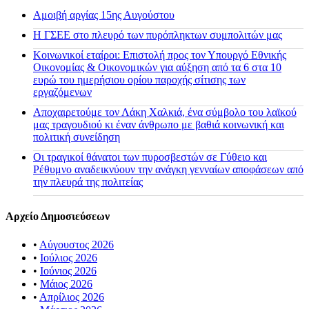
Αμοιβή αργίας 15ης Αυγούστου
H ΓΣΕΕ στο πλευρό των πυρόπληκτων συμπολιτών μας
Κοινωνικοί εταίροι: Επιστολή προς τον Υπουργό Εθνικής
Οικονομίας & Οικονομικών για αύξηση από τα 6 στα 10
ευρώ του ημερήσιου ορίου παροχής σίτισης των
εργαζόμενων
Αποχαιρετούμε τον Λάκη Χαλκιά, ένα σύμβολο του λαϊκού
μας τραγουδιού κι έναν άνθρωπο με βαθιά κοινωνική και
πολιτική συνείδηση
Οι τραγικοί θάνατοι των πυροσβεστών σε Γύθειο και
Ρέθυμνο αναδεικνύουν την ανάγκη γενναίων αποφάσεων από
την πλευρά της πολιτείας
Αρχείο Δημοσιεύσεων
•
Αύγουστος 2026
•
Ιούλιος 2026
•
Ιούνιος 2026
•
Μάιος 2026
•
Απρίλιος 2026