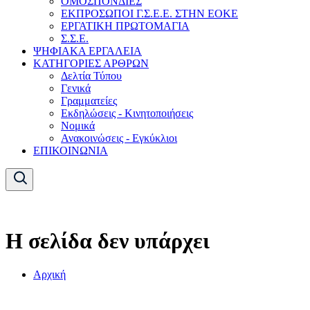
ΟΜΟΣΠΟΝΔΙΕΣ
ΕΚΠΡΟΣΩΠΟΙ Γ.Σ.Ε.Ε. ΣΤΗΝ ΕΟΚΕ
ΕΡΓΑΤΙΚΗ ΠΡΩΤΟΜΑΓΙΑ
Σ.Σ.Ε.
ΨΗΦΙΑΚΑ ΕΡΓΑΛΕΙΑ
ΚΑΤΗΓΟΡΙΕΣ ΑΡΘΡΩΝ
Δελτία Τύπου
Γενικά
Γραμματείες
Εκδηλώσεις - Κινητοποιήσεις
Νομικά
Ανακοινώσεις - Εγκύκλιοι
ΕΠΙΚΟΙΝΩΝΙΑ
Η σελίδα δεν υπάρχει
Αρχική