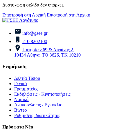
Δυστυχώς η σελίδα δεν υπάρχει.
Επιστροφή στη Αρχική
Επιστροφή στη Αρχική
info@gsee.gr
210 8202100
Πατησίων 69 & Αινιάνος 2,
10434 Αθήνα, ΤΘ 3626, ΤΚ 10210
Ενημέρωση
Δελτία Τύπου
Γενικά
Γραμματείες
Εκδηλώσεις - Κινητοποιήσεις
Νομικά
Ανακοινώσεις - Εγκύκλιοι
Βίντεο
Ρυθμίσεις Ιδιωτικότητας
Πρόσφατα Νέα