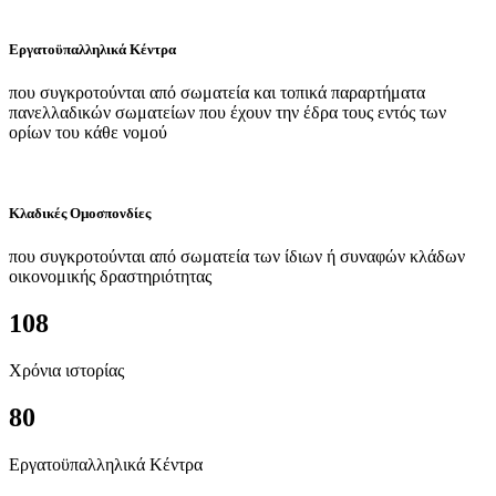
Εργατοϋπαλληλικά Κέντρα
που συγκροτούνται από σωματεία και τοπικά παραρτήματα
πανελλαδικών σωματείων που έχουν την έδρα τους εντός των
ορίων του κάθε νομού
Κλαδικές Ομοσπονδίες
που συγκροτούνται από σωματεία των ίδιων ή συναφών κλάδων
οικονομικής δραστηριότητας
108
Χρόνια ιστορίας
80
Εργατοϋπαλληλικά Κέντρα