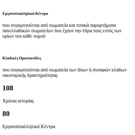
Εργατοϋπαλληλικά Κέντρα
που συγκροτούνται από σωματεία και τοπικά παραρτήματα
πανελλαδικών σωματείων που έχουν την έδρα τους εντός των
ορίων του κάθε νομού
Κλαδικές Ομοσπονδίες
που συγκροτούνται από σωματεία των ίδιων ή συναφών κλάδων
οικονομικής δραστηριότητας
108
Χρόνια ιστορίας
80
Εργατοϋπαλληλικά Κέντρα