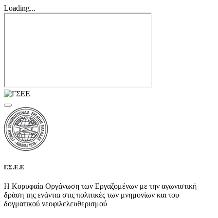
Loading...
Γ.Σ.Ε.Ε
Η Κορυφαία Οργάνωση των Εργαζομένων με την αγωνιστική
δράση της ενάντια στις πολιτικές των μνημονίων και του
δογματικού νεοφιλελευθερισμού