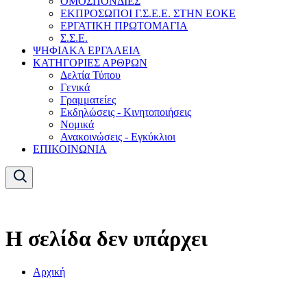
ΟΜΟΣΠΟΝΔΙΕΣ
ΕΚΠΡΟΣΩΠΟΙ Γ.Σ.Ε.Ε. ΣΤΗΝ ΕΟΚΕ
ΕΡΓΑΤΙΚΗ ΠΡΩΤΟΜΑΓΙΑ
Σ.Σ.Ε.
ΨΗΦΙΑΚΑ ΕΡΓΑΛΕΙΑ
ΚΑΤΗΓΟΡΙΕΣ ΑΡΘΡΩΝ
Δελτία Τύπου
Γενικά
Γραμματείες
Εκδηλώσεις - Κινητοποιήσεις
Νομικά
Ανακοινώσεις - Εγκύκλιοι
ΕΠΙΚΟΙΝΩΝΙΑ
Η σελίδα δεν υπάρχει
Αρχική