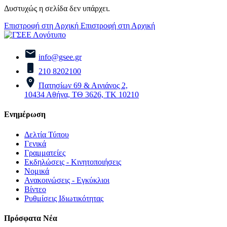
Δυστυχώς η σελίδα δεν υπάρχει.
Επιστροφή στη Αρχική
Επιστροφή στη Αρχική
info@gsee.gr
210 8202100
Πατησίων 69 & Αινιάνος 2,
10434 Αθήνα, ΤΘ 3626, ΤΚ 10210
Ενημέρωση
Δελτία Τύπου
Γενικά
Γραμματείες
Εκδηλώσεις - Κινητοποιήσεις
Νομικά
Ανακοινώσεις - Εγκύκλιοι
Βίντεο
Ρυθμίσεις Ιδιωτικότητας
Πρόσφατα Νέα