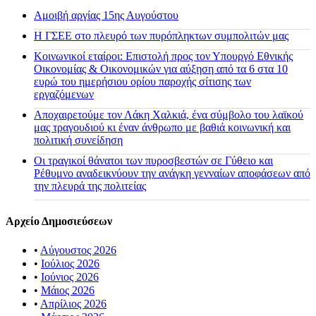
Αμοιβή αργίας 15ης Αυγούστου
H ΓΣΕΕ στο πλευρό των πυρόπληκτων συμπολιτών μας
Κοινωνικοί εταίροι: Επιστολή προς τον Υπουργό Εθνικής
Οικονομίας & Οικονομικών για αύξηση από τα 6 στα 10
ευρώ του ημερήσιου ορίου παροχής σίτισης των
εργαζόμενων
Αποχαιρετούμε τον Λάκη Χαλκιά, ένα σύμβολο του λαϊκού
μας τραγουδιού κι έναν άνθρωπο με βαθιά κοινωνική και
πολιτική συνείδηση
Οι τραγικοί θάνατοι των πυροσβεστών σε Γύθειο και
Ρέθυμνο αναδεικνύουν την ανάγκη γενναίων αποφάσεων από
την πλευρά της πολιτείας
Αρχείο Δημοσιεύσεων
•
Αύγουστος 2026
•
Ιούλιος 2026
•
Ιούνιος 2026
•
Μάιος 2026
•
Απρίλιος 2026