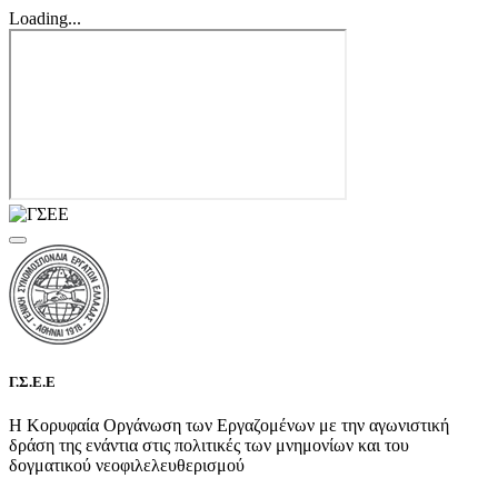
Loading...
Γ.Σ.Ε.Ε
Η Κορυφαία Οργάνωση των Εργαζομένων με την αγωνιστική
δράση της ενάντια στις πολιτικές των μνημονίων και του
δογματικού νεοφιλελευθερισμού