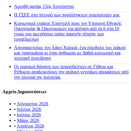
Αμοιβή αργίας 15ης Αυγούστου
H ΓΣΕΕ στο πλευρό των πυρόπληκτων συμπολιτών μας
Κοινωνικοί εταίροι: Επιστολή προς τον Υπουργό Εθνικής
Οικονομίας & Οικονομικών για αύξηση από τα 6 στα 10
ευρώ του ημερήσιου ορίου παροχής σίτισης των
εργαζόμενων
Αποχαιρετούμε τον Λάκη Χαλκιά, ένα σύμβολο του λαϊκού
μας τραγουδιού κι έναν άνθρωπο με βαθιά κοινωνική και
πολιτική συνείδηση
Οι τραγικοί θάνατοι των πυροσβεστών σε Γύθειο και
Ρέθυμνο αναδεικνύουν την ανάγκη γενναίων αποφάσεων από
την πλευρά της πολιτείας
Αρχείο Δημοσιεύσεων
•
Αύγουστος 2026
•
Ιούλιος 2026
•
Ιούνιος 2026
•
Μάιος 2026
•
Απρίλιος 2026