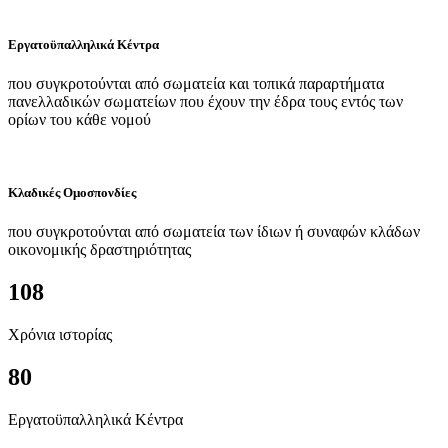
Εργατοϋπαλληλικά Κέντρα
που συγκροτούνται από σωματεία και τοπικά παραρτήματα
πανελλαδικών σωματείων που έχουν την έδρα τους εντός των
ορίων του κάθε νομού
Κλαδικές Ομοσπονδίες
που συγκροτούνται από σωματεία των ίδιων ή συναφών κλάδων
οικονομικής δραστηριότητας
108
Χρόνια ιστορίας
80
Εργατοϋπαλληλικά Κέντρα