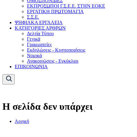
ΟΜΟΣΠΟΝΔΙΕΣ
ΕΚΠΡΟΣΩΠΟΙ Γ.Σ.Ε.Ε. ΣΤΗΝ ΕΟΚΕ
ΕΡΓΑΤΙΚΗ ΠΡΩΤΟΜΑΓΙΑ
Σ.Σ.Ε.
ΨΗΦΙΑΚΑ ΕΡΓΑΛΕΙΑ
ΚΑΤΗΓΟΡΙΕΣ ΑΡΘΡΩΝ
Δελτία Τύπου
Γενικά
Γραμματείες
Εκδηλώσεις - Κινητοποιήσεις
Νομικά
Ανακοινώσεις - Εγκύκλιοι
ΕΠΙΚΟΙΝΩΝΙΑ
Η σελίδα δεν υπάρχει
Αρχική