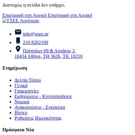
Δυστυχώς η σελίδα δεν υπάρχει.
Επιστροφή στη Αρχική
Επιστροφή στη Αρχική
info@gsee.gr
210 8202100
Πατησίων 69 & Αινιάνος 2,
10434 Αθήνα, ΤΘ 3626, ΤΚ 10210
Ενημέρωση
Δελτία Τύπου
Γενικά
Γραμματείες
Εκδηλώσεις - Κινητοποιήσεις
Νομικά
Ανακοινώσεις - Εγκύκλιοι
Βίντεο
Ρυθμίσεις Ιδιωτικότητας
Πρόσφατα Νέα