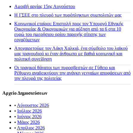
Αμοιβή αργίας 15ης Αυγούστου
H ΓΣΕΕ στο πλευρό των πυρόπληκτων συμπολιτών μας
Κοινωνικοί εταίροι: Επιστολή προς τον Υπουργό Εθνικής
Οικονομίας & Οικονομικών για αύξηση από τα 6 στα 10
ευρώ του ημερήσιου ορίου παροχής σίτισης των
εργαζόμενων
Αποχαιρετούμε τον Λάκη Χαλκιά, ένα σύμβολο του λαϊκού
μας τραγουδιού κι έναν άνθρωπο με βαθιά κοινωνική και
πολιτική συνείδηση
Οι τραγικοί θάνατοι των πυροσβεστών σε Γύθειο και
Ρέθυμνο αναδεικνύουν την ανάγκη γενναίων αποφάσεων από
την πλευρά της πολιτείας
Αρχείο Δημοσιεύσεων
•
Αύγουστος 2026
•
Ιούλιος 2026
•
Ιούνιος 2026
•
Μάιος 2026
•
Απρίλιος 2026