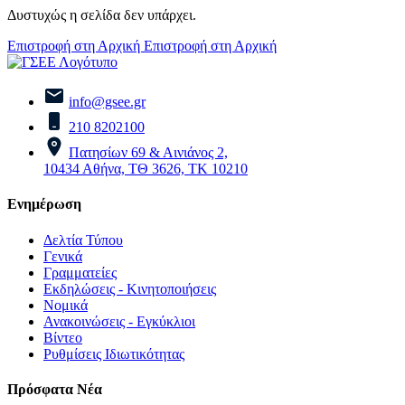
Δυστυχώς η σελίδα δεν υπάρχει.
Επιστροφή στη Αρχική
Επιστροφή στη Αρχική
info@gsee.gr
210 8202100
Πατησίων 69 & Αινιάνος 2,
10434 Αθήνα, ΤΘ 3626, ΤΚ 10210
Ενημέρωση
Δελτία Τύπου
Γενικά
Γραμματείες
Εκδηλώσεις - Κινητοποιήσεις
Νομικά
Ανακοινώσεις - Εγκύκλιοι
Βίντεο
Ρυθμίσεις Ιδιωτικότητας
Πρόσφατα Νέα