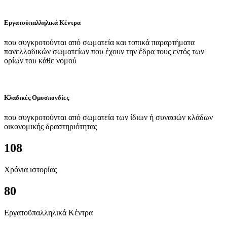
Εργατοϋπαλληλικά Κέντρα
που συγκροτούνται από σωματεία και τοπικά παραρτήματα
πανελλαδικών σωματείων που έχουν την έδρα τους εντός των
ορίων του κάθε νομού
Κλαδικές Ομοσπονδίες
που συγκροτούνται από σωματεία των ίδιων ή συναφών κλάδων
οικονομικής δραστηριότητας
108
Χρόνια ιστορίας
80
Εργατοϋπαλληλικά Κέντρα