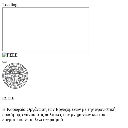
Loading...
Γ.Σ.Ε.Ε
Η Κορυφαία Οργάνωση των Εργαζομένων με την αγωνιστική
δράση της ενάντια στις πολιτικές των μνημονίων και του
δογματικού νεοφιλελευθερισμού