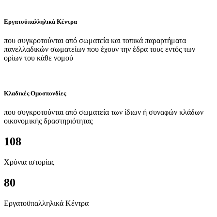
Εργατοϋπαλληλικά Κέντρα
που συγκροτούνται από σωματεία και τοπικά παραρτήματα
πανελλαδικών σωματείων που έχουν την έδρα τους εντός των
ορίων του κάθε νομού
Κλαδικές Ομοσπονδίες
που συγκροτούνται από σωματεία των ίδιων ή συναφών κλάδων
οικονομικής δραστηριότητας
108
Χρόνια ιστορίας
80
Εργατοϋπαλληλικά Κέντρα