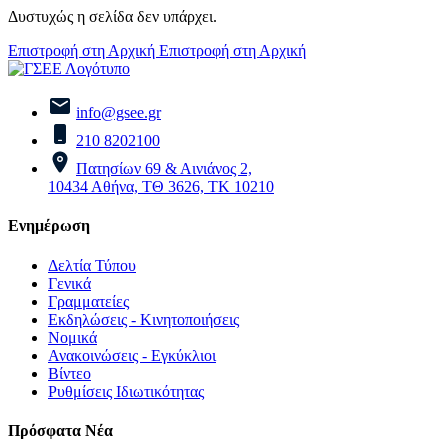
Δυστυχώς η σελίδα δεν υπάρχει.
Επιστροφή στη Αρχική
Επιστροφή στη Αρχική
info@gsee.gr
210 8202100
Πατησίων 69 & Αινιάνος 2,
10434 Αθήνα, ΤΘ 3626, ΤΚ 10210
Ενημέρωση
Δελτία Τύπου
Γενικά
Γραμματείες
Εκδηλώσεις - Κινητοποιήσεις
Νομικά
Ανακοινώσεις - Εγκύκλιοι
Βίντεο
Ρυθμίσεις Ιδιωτικότητας
Πρόσφατα Νέα