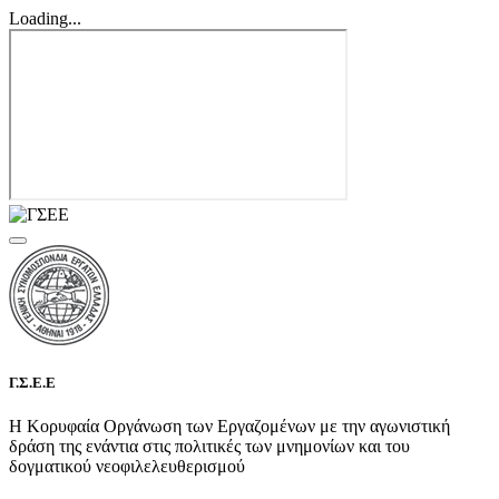
Loading...
Γ.Σ.Ε.Ε
Η Κορυφαία Οργάνωση των Εργαζομένων με την αγωνιστική
δράση της ενάντια στις πολιτικές των μνημονίων και του
δογματικού νεοφιλελευθερισμού