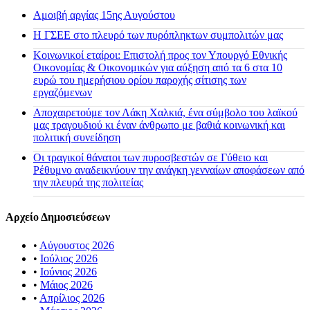
Αμοιβή αργίας 15ης Αυγούστου
H ΓΣΕΕ στο πλευρό των πυρόπληκτων συμπολιτών μας
Κοινωνικοί εταίροι: Επιστολή προς τον Υπουργό Εθνικής
Οικονομίας & Οικονομικών για αύξηση από τα 6 στα 10
ευρώ του ημερήσιου ορίου παροχής σίτισης των
εργαζόμενων
Αποχαιρετούμε τον Λάκη Χαλκιά, ένα σύμβολο του λαϊκού
μας τραγουδιού κι έναν άνθρωπο με βαθιά κοινωνική και
πολιτική συνείδηση
Οι τραγικοί θάνατοι των πυροσβεστών σε Γύθειο και
Ρέθυμνο αναδεικνύουν την ανάγκη γενναίων αποφάσεων από
την πλευρά της πολιτείας
Αρχείο Δημοσιεύσεων
•
Αύγουστος 2026
•
Ιούλιος 2026
•
Ιούνιος 2026
•
Μάιος 2026
•
Απρίλιος 2026