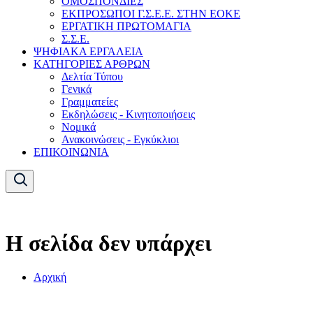
ΟΜΟΣΠΟΝΔΙΕΣ
ΕΚΠΡΟΣΩΠΟΙ Γ.Σ.Ε.Ε. ΣΤΗΝ ΕΟΚΕ
ΕΡΓΑΤΙΚΗ ΠΡΩΤΟΜΑΓΙΑ
Σ.Σ.Ε.
ΨΗΦΙΑΚΑ ΕΡΓΑΛΕΙΑ
ΚΑΤΗΓΟΡΙΕΣ ΑΡΘΡΩΝ
Δελτία Τύπου
Γενικά
Γραμματείες
Εκδηλώσεις - Κινητοποιήσεις
Νομικά
Ανακοινώσεις - Εγκύκλιοι
ΕΠΙΚΟΙΝΩΝΙΑ
Η σελίδα δεν υπάρχει
Αρχική