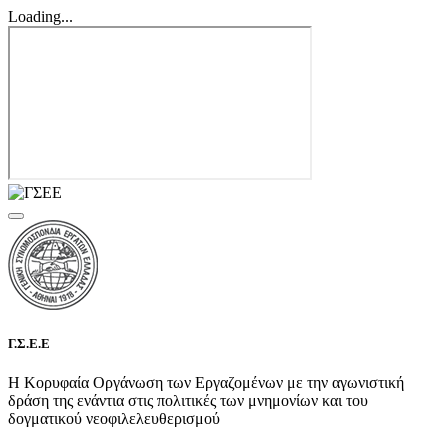
Loading...
Γ.Σ.Ε.Ε
Η Κορυφαία Οργάνωση των Εργαζομένων με την αγωνιστική
δράση της ενάντια στις πολιτικές των μνημονίων και του
δογματικού νεοφιλελευθερισμού