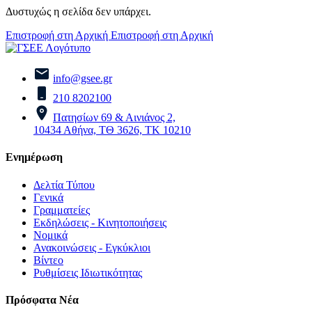
Δυστυχώς η σελίδα δεν υπάρχει.
Επιστροφή στη Αρχική
Επιστροφή στη Αρχική
info@gsee.gr
210 8202100
Πατησίων 69 & Αινιάνος 2,
10434 Αθήνα, ΤΘ 3626, ΤΚ 10210
Ενημέρωση
Δελτία Τύπου
Γενικά
Γραμματείες
Εκδηλώσεις - Κινητοποιήσεις
Νομικά
Ανακοινώσεις - Εγκύκλιοι
Βίντεο
Ρυθμίσεις Ιδιωτικότητας
Πρόσφατα Νέα