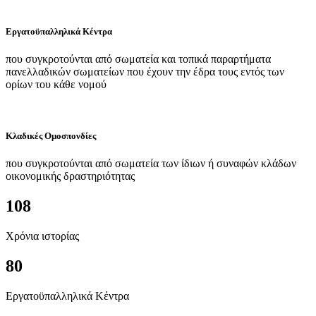
Εργατοϋπαλληλικά Κέντρα
που συγκροτούνται από σωματεία και τοπικά παραρτήματα
πανελλαδικών σωματείων που έχουν την έδρα τους εντός των
ορίων του κάθε νομού
Κλαδικές Ομοσπονδίες
που συγκροτούνται από σωματεία των ίδιων ή συναφών κλάδων
οικονομικής δραστηριότητας
108
Χρόνια ιστορίας
80
Εργατοϋπαλληλικά Κέντρα