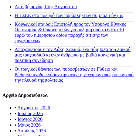
Αμοιβή αργίας 15ης Αυγούστου
H ΓΣΕΕ στο πλευρό των πυρόπληκτων συμπολιτών μας
Κοινωνικοί εταίροι: Επιστολή προς τον Υπουργό Εθνικής
Οικονομίας & Οικονομικών για αύξηση από τα 6 στα 10
ευρώ του ημερήσιου ορίου παροχής σίτισης των
εργαζόμενων
Αποχαιρετούμε τον Λάκη Χαλκιά, ένα σύμβολο του λαϊκού
μας τραγουδιού κι έναν άνθρωπο με βαθιά κοινωνική και
πολιτική συνείδηση
Οι τραγικοί θάνατοι των πυροσβεστών σε Γύθειο και
Ρέθυμνο αναδεικνύουν την ανάγκη γενναίων αποφάσεων από
την πλευρά της πολιτείας
Αρχείο Δημοσιεύσεων
•
Αύγουστος 2026
•
Ιούλιος 2026
•
Ιούνιος 2026
•
Μάιος 2026
•
Απρίλιος 2026