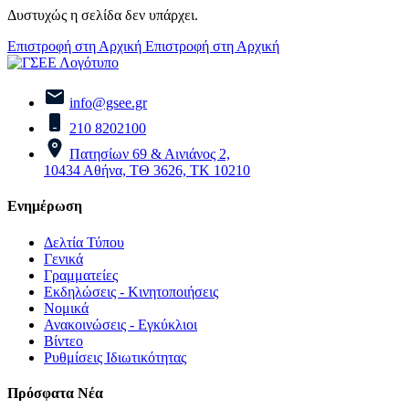
Δυστυχώς η σελίδα δεν υπάρχει.
Επιστροφή στη Αρχική
Επιστροφή στη Αρχική
info@gsee.gr
210 8202100
Πατησίων 69 & Αινιάνος 2,
10434 Αθήνα, ΤΘ 3626, ΤΚ 10210
Ενημέρωση
Δελτία Τύπου
Γενικά
Γραμματείες
Εκδηλώσεις - Κινητοποιήσεις
Νομικά
Ανακοινώσεις - Εγκύκλιοι
Βίντεο
Ρυθμίσεις Ιδιωτικότητας
Πρόσφατα Νέα