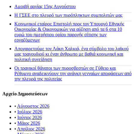
Αμοιβή αργίας 15ης Αυγούστου
H ΓΣΕΕ στο πλευρό των πυρόπληκτων συμπολιτών μας
Κοινωνικοί εταίροι: Επιστολή προς τον Υπουργό Εθνικής
Οικονομίας & Οικονομικών για αύξηση από τα 6 στα 10
ευρώ του ημερήσιου ορίου παροχής σίτισης των
εργαζόμενων
Αποχαιρετούμε τον Λάκη Χαλκιά, ένα σύμβολο του λαϊκού
μας τραγουδιού κι έναν άνθρωπο με βαθιά κοινωνική και
πολιτική συνείδηση
Οι τραγικοί θάνατοι των πυροσβεστών σε Γύθειο και
Ρέθυμνο αναδεικνύουν την ανάγκη γενναίων αποφάσεων από
την πλευρά της πολιτείας
Αρχείο Δημοσιεύσεων
•
Αύγουστος 2026
•
Ιούλιος 2026
•
Ιούνιος 2026
•
Μάιος 2026
•
Απρίλιος 2026