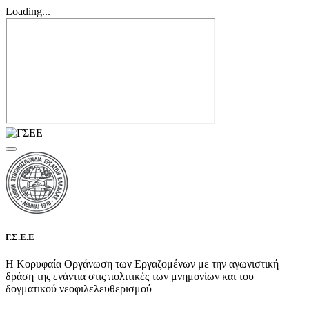
Loading...
Γ.Σ.Ε.Ε
Η Κορυφαία Οργάνωση των Εργαζομένων με την αγωνιστική
δράση της ενάντια στις πολιτικές των μνημονίων και του
δογματικού νεοφιλελευθερισμού