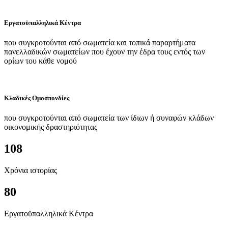
Εργατοϋπαλληλικά Κέντρα
που συγκροτούνται από σωματεία και τοπικά παραρτήματα
πανελλαδικών σωματείων που έχουν την έδρα τους εντός των
ορίων του κάθε νομού
Κλαδικές Ομοσπονδίες
που συγκροτούνται από σωματεία των ίδιων ή συναφών κλάδων
οικονομικής δραστηριότητας
108
Χρόνια ιστορίας
80
Εργατοϋπαλληλικά Κέντρα