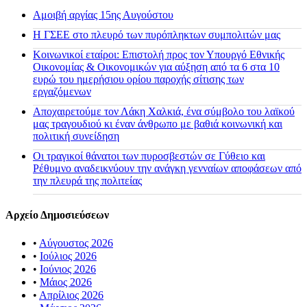
Αμοιβή αργίας 15ης Αυγούστου
H ΓΣΕΕ στο πλευρό των πυρόπληκτων συμπολιτών μας
Κοινωνικοί εταίροι: Επιστολή προς τον Υπουργό Εθνικής
Οικονομίας & Οικονομικών για αύξηση από τα 6 στα 10
ευρώ του ημερήσιου ορίου παροχής σίτισης των
εργαζόμενων
Αποχαιρετούμε τον Λάκη Χαλκιά, ένα σύμβολο του λαϊκού
μας τραγουδιού κι έναν άνθρωπο με βαθιά κοινωνική και
πολιτική συνείδηση
Οι τραγικοί θάνατοι των πυροσβεστών σε Γύθειο και
Ρέθυμνο αναδεικνύουν την ανάγκη γενναίων αποφάσεων από
την πλευρά της πολιτείας
Αρχείο Δημοσιεύσεων
•
Αύγουστος 2026
•
Ιούλιος 2026
•
Ιούνιος 2026
•
Μάιος 2026
•
Απρίλιος 2026