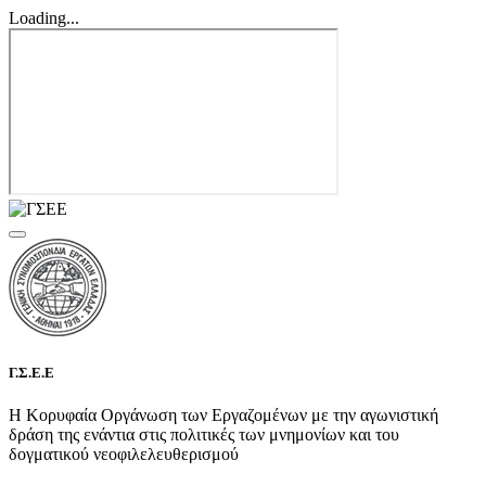
Loading...
Γ.Σ.Ε.Ε
Η Κορυφαία Οργάνωση των Εργαζομένων με την αγωνιστική
δράση της ενάντια στις πολιτικές των μνημονίων και του
δογματικού νεοφιλελευθερισμού