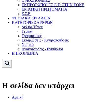
ΟΜΟΣΠΟΝΔΙΕΣ
ΕΚΠΡΟΣΩΠΟΙ Γ.Σ.Ε.Ε. ΣΤΗΝ ΕΟΚΕ
ΕΡΓΑΤΙΚΗ ΠΡΩΤΟΜΑΓΙΑ
Σ.Σ.Ε.
ΨΗΦΙΑΚΑ ΕΡΓΑΛΕΙΑ
ΚΑΤΗΓΟΡΙΕΣ ΑΡΘΡΩΝ
Δελτία Τύπου
Γενικά
Γραμματείες
Εκδηλώσεις - Κινητοποιήσεις
Νομικά
Ανακοινώσεις - Εγκύκλιοι
ΕΠΙΚΟΙΝΩΝΙΑ
Η σελίδα δεν υπάρχει
Αρχική