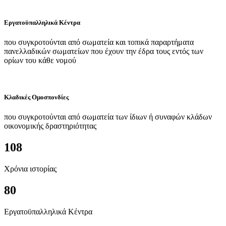
Εργατοϋπαλληλικά Κέντρα
που συγκροτούνται από σωματεία και τοπικά παραρτήματα
πανελλαδικών σωματείων που έχουν την έδρα τους εντός των
ορίων του κάθε νομού
Κλαδικές Ομοσπονδίες
που συγκροτούνται από σωματεία των ίδιων ή συναφών κλάδων
οικονομικής δραστηριότητας
108
Χρόνια ιστορίας
80
Εργατοϋπαλληλικά Κέντρα