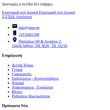
Δυστυχώς η σελίδα δεν υπάρχει.
Επιστροφή στη Αρχική
Επιστροφή στη Αρχική
info@gsee.gr
210 8202100
Πατησίων 69 & Αινιάνος 2,
10434 Αθήνα, ΤΘ 3626, ΤΚ 10210
Ενημέρωση
Δελτία Τύπου
Γενικά
Γραμματείες
Εκδηλώσεις - Κινητοποιήσεις
Νομικά
Ανακοινώσεις - Εγκύκλιοι
Βίντεο
Ρυθμίσεις Ιδιωτικότητας
Πρόσφατα Νέα