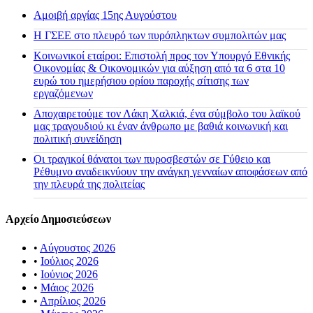
Αμοιβή αργίας 15ης Αυγούστου
H ΓΣΕΕ στο πλευρό των πυρόπληκτων συμπολιτών μας
Κοινωνικοί εταίροι: Επιστολή προς τον Υπουργό Εθνικής
Οικονομίας & Οικονομικών για αύξηση από τα 6 στα 10
ευρώ του ημερήσιου ορίου παροχής σίτισης των
εργαζόμενων
Αποχαιρετούμε τον Λάκη Χαλκιά, ένα σύμβολο του λαϊκού
μας τραγουδιού κι έναν άνθρωπο με βαθιά κοινωνική και
πολιτική συνείδηση
Οι τραγικοί θάνατοι των πυροσβεστών σε Γύθειο και
Ρέθυμνο αναδεικνύουν την ανάγκη γενναίων αποφάσεων από
την πλευρά της πολιτείας
Αρχείο Δημοσιεύσεων
•
Αύγουστος 2026
•
Ιούλιος 2026
•
Ιούνιος 2026
•
Μάιος 2026
•
Απρίλιος 2026