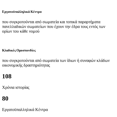
Εργατοϋπαλληλικά Κέντρα
που συγκροτούνται από σωματεία και τοπικά παραρτήματα
πανελλαδικών σωματείων που έχουν την έδρα τους εντός των
ορίων του κάθε νομού
Κλαδικές Ομοσπονδίες
που συγκροτούνται από σωματεία των ίδιων ή συναφών κλάδων
οικονομικής δραστηριότητας
108
Χρόνια ιστορίας
80
Εργατοϋπαλληλικά Κέντρα