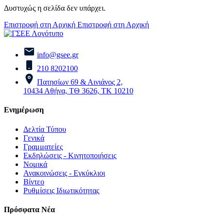
Δυστυχώς η σελίδα δεν υπάρχει.
Επιστροφή στη Αρχική
Επιστροφή στη Αρχική
info@gsee.gr
210 8202100
Πατησίων 69 & Αινιάνος 2,
10434 Αθήνα, ΤΘ 3626, ΤΚ 10210
Ενημέρωση
Δελτία Τύπου
Γενικά
Γραμματείες
Εκδηλώσεις - Κινητοποιήσεις
Νομικά
Ανακοινώσεις - Εγκύκλιοι
Βίντεο
Ρυθμίσεις Ιδιωτικότητας
Πρόσφατα Νέα