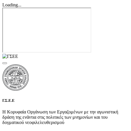
Loading...
Γ.Σ.Ε.Ε
Η Κορυφαία Οργάνωση των Εργαζομένων με την αγωνιστική
δράση της ενάντια στις πολιτικές των μνημονίων και του
δογματικού νεοφιλελευθερισμού