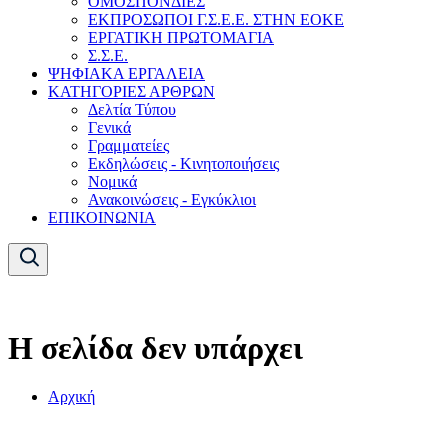
ΟΜΟΣΠΟΝΔΙΕΣ
ΕΚΠΡΟΣΩΠΟΙ Γ.Σ.Ε.Ε. ΣΤΗΝ ΕΟΚΕ
ΕΡΓΑΤΙΚΗ ΠΡΩΤΟΜΑΓΙΑ
Σ.Σ.Ε.
ΨΗΦΙΑΚΑ ΕΡΓΑΛΕΙΑ
ΚΑΤΗΓΟΡΙΕΣ ΑΡΘΡΩΝ
Δελτία Τύπου
Γενικά
Γραμματείες
Εκδηλώσεις - Κινητοποιήσεις
Νομικά
Ανακοινώσεις - Εγκύκλιοι
ΕΠΙΚΟΙΝΩΝΙΑ
Η σελίδα δεν υπάρχει
Αρχική