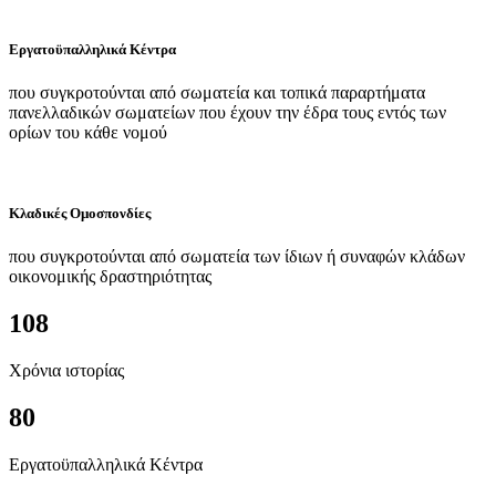
Εργατοϋπαλληλικά Κέντρα
που συγκροτούνται από σωματεία και τοπικά παραρτήματα
πανελλαδικών σωματείων που έχουν την έδρα τους εντός των
ορίων του κάθε νομού
Κλαδικές Ομοσπονδίες
που συγκροτούνται από σωματεία των ίδιων ή συναφών κλάδων
οικονομικής δραστηριότητας
108
Χρόνια ιστορίας
80
Εργατοϋπαλληλικά Κέντρα