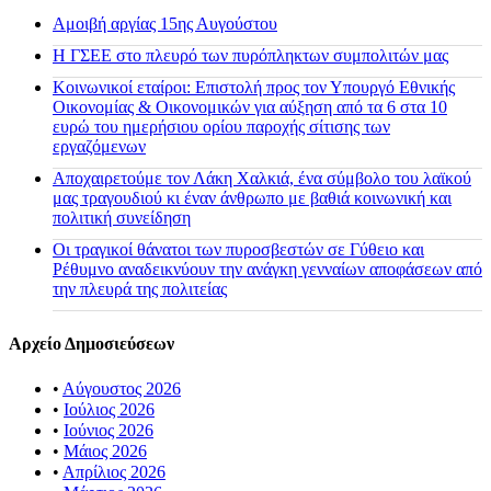
Αμοιβή αργίας 15ης Αυγούστου
H ΓΣΕΕ στο πλευρό των πυρόπληκτων συμπολιτών μας
Κοινωνικοί εταίροι: Επιστολή προς τον Υπουργό Εθνικής
Οικονομίας & Οικονομικών για αύξηση από τα 6 στα 10
ευρώ του ημερήσιου ορίου παροχής σίτισης των
εργαζόμενων
Αποχαιρετούμε τον Λάκη Χαλκιά, ένα σύμβολο του λαϊκού
μας τραγουδιού κι έναν άνθρωπο με βαθιά κοινωνική και
πολιτική συνείδηση
Οι τραγικοί θάνατοι των πυροσβεστών σε Γύθειο και
Ρέθυμνο αναδεικνύουν την ανάγκη γενναίων αποφάσεων από
την πλευρά της πολιτείας
Αρχείο Δημοσιεύσεων
•
Αύγουστος 2026
•
Ιούλιος 2026
•
Ιούνιος 2026
•
Μάιος 2026
•
Απρίλιος 2026