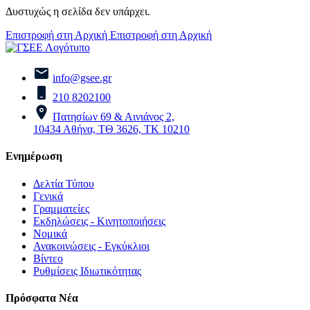
Δυστυχώς η σελίδα δεν υπάρχει.
Επιστροφή στη Αρχική
Επιστροφή στη Αρχική
info@gsee.gr
210 8202100
Πατησίων 69 & Αινιάνος 2,
10434 Αθήνα, ΤΘ 3626, ΤΚ 10210
Ενημέρωση
Δελτία Τύπου
Γενικά
Γραμματείες
Εκδηλώσεις - Κινητοποιήσεις
Νομικά
Ανακοινώσεις - Εγκύκλιοι
Βίντεο
Ρυθμίσεις Ιδιωτικότητας
Πρόσφατα Νέα