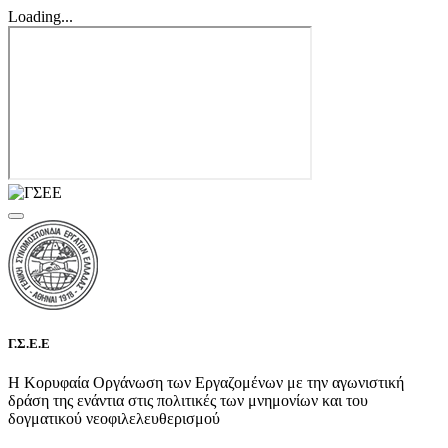
Loading...
Γ.Σ.Ε.Ε
Η Κορυφαία Οργάνωση των Εργαζομένων με την αγωνιστική
δράση της ενάντια στις πολιτικές των μνημονίων και του
δογματικού νεοφιλελευθερισμού