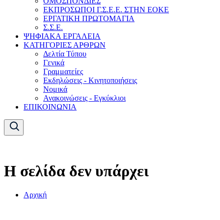
ΟΜΟΣΠΟΝΔΙΕΣ
ΕΚΠΡΟΣΩΠΟΙ Γ.Σ.Ε.Ε. ΣΤΗΝ ΕΟΚΕ
ΕΡΓΑΤΙΚΗ ΠΡΩΤΟΜΑΓΙΑ
Σ.Σ.Ε.
ΨΗΦΙΑΚΑ ΕΡΓΑΛΕΙΑ
ΚΑΤΗΓΟΡΙΕΣ ΑΡΘΡΩΝ
Δελτία Τύπου
Γενικά
Γραμματείες
Εκδηλώσεις - Κινητοποιήσεις
Νομικά
Ανακοινώσεις - Εγκύκλιοι
ΕΠΙΚΟΙΝΩΝΙΑ
Η σελίδα δεν υπάρχει
Αρχική