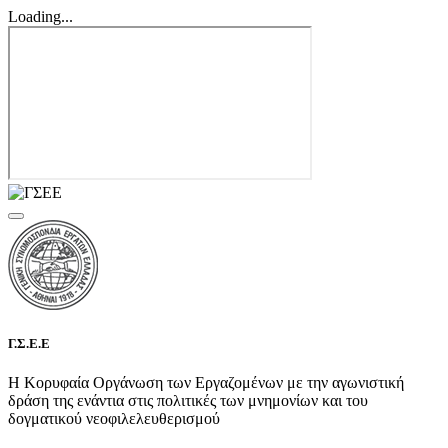
Loading...
Γ.Σ.Ε.Ε
Η Κορυφαία Οργάνωση των Εργαζομένων με την αγωνιστική
δράση της ενάντια στις πολιτικές των μνημονίων και του
δογματικού νεοφιλελευθερισμού