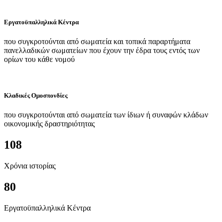
Εργατοϋπαλληλικά Κέντρα
που συγκροτούνται από σωματεία και τοπικά παραρτήματα
πανελλαδικών σωματείων που έχουν την έδρα τους εντός των
ορίων του κάθε νομού
Κλαδικές Ομοσπονδίες
που συγκροτούνται από σωματεία των ίδιων ή συναφών κλάδων
οικονομικής δραστηριότητας
108
Χρόνια ιστορίας
80
Εργατοϋπαλληλικά Κέντρα