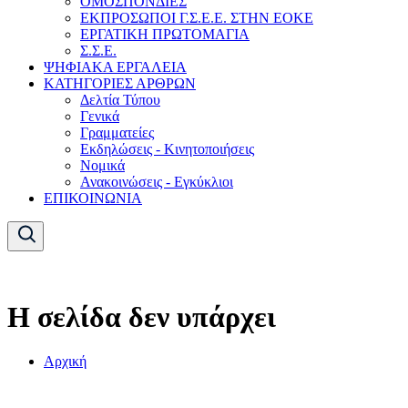
ΟΜΟΣΠΟΝΔΙΕΣ
ΕΚΠΡΟΣΩΠΟΙ Γ.Σ.Ε.Ε. ΣΤΗΝ ΕΟΚΕ
ΕΡΓΑΤΙΚΗ ΠΡΩΤΟΜΑΓΙΑ
Σ.Σ.Ε.
ΨΗΦΙΑΚΑ ΕΡΓΑΛΕΙΑ
ΚΑΤΗΓΟΡΙΕΣ ΑΡΘΡΩΝ
Δελτία Τύπου
Γενικά
Γραμματείες
Εκδηλώσεις - Κινητοποιήσεις
Νομικά
Ανακοινώσεις - Εγκύκλιοι
ΕΠΙΚΟΙΝΩΝΙΑ
Η σελίδα δεν υπάρχει
Αρχική