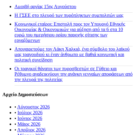
Αμοιβή αργίας 15ης Αυγούστου
H ΓΣΕΕ στο πλευρό των πυρόπληκτων συμπολιτών μας
Κοινωνικοί εταίροι: Επιστολή προς τον Υπουργό Εθνικής
Οικονομίας & Οικονομικών για αύξηση από τα 6 στα 10
ευρώ του ημερήσιου ορίου παροχής σίτισης των
εργαζόμενων
Αποχαιρετούμε τον Λάκη Χαλκιά, ένα σύμβολο του λαϊκού
μας τραγουδιού κι έναν άνθρωπο με βαθιά κοινωνική και
πολιτική συνείδηση
Οι τραγικοί θάνατοι των πυροσβεστών σε Γύθειο και
Ρέθυμνο αναδεικνύουν την ανάγκη γενναίων αποφάσεων από
την πλευρά της πολιτείας
Αρχείο Δημοσιεύσεων
•
Αύγουστος 2026
•
Ιούλιος 2026
•
Ιούνιος 2026
•
Μάιος 2026
•
Απρίλιος 2026