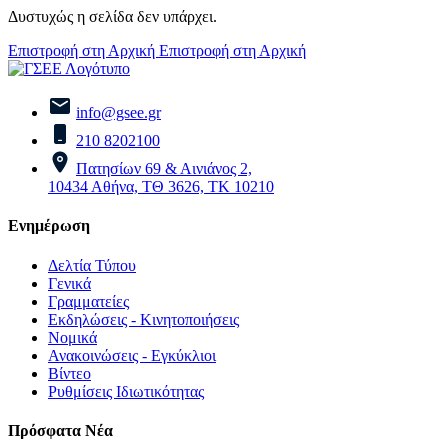
Δυστυχώς η σελίδα δεν υπάρχει.
Επιστροφή στη Αρχική
Επιστροφή στη Αρχική
info@gsee.gr
210 8202100
Πατησίων 69 & Αινιάνος 2,
10434 Αθήνα, ΤΘ 3626, ΤΚ 10210
Ενημέρωση
Δελτία Τύπου
Γενικά
Γραμματείες
Εκδηλώσεις - Κινητοποιήσεις
Νομικά
Ανακοινώσεις - Εγκύκλιοι
Βίντεο
Ρυθμίσεις Ιδιωτικότητας
Πρόσφατα Νέα