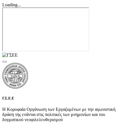
Loading...
Γ.Σ.Ε.Ε
Η Κορυφαία Οργάνωση των Εργαζομένων με την αγωνιστική
δράση της ενάντια στις πολιτικές των μνημονίων και του
δογματικού νεοφιλελευθερισμού