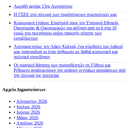
Αμοιβή αργίας 15ης Αυγούστου
H ΓΣΕΕ στο πλευρό των πυρόπληκτων συμπολιτών μας
Κοινωνικοί εταίροι: Επιστολή προς τον Υπουργό Εθνικής
Οικονομίας & Οικονομικών για αύξηση από τα 6 στα 10
ευρώ του ημερήσιου ορίου παροχής σίτισης των
εργαζόμενων
Αποχαιρετούμε τον Λάκη Χαλκιά, ένα σύμβολο του λαϊκού
μας τραγουδιού κι έναν άνθρωπο με βαθιά κοινωνική και
πολιτική συνείδηση
Οι τραγικοί θάνατοι των πυροσβεστών σε Γύθειο και
Ρέθυμνο αναδεικνύουν την ανάγκη γενναίων αποφάσεων από
την πλευρά της πολιτείας
Αρχείο Δημοσιεύσεων
•
Αύγουστος 2026
•
Ιούλιος 2026
•
Ιούνιος 2026
•
Μάιος 2026
•
Απρίλιος 2026