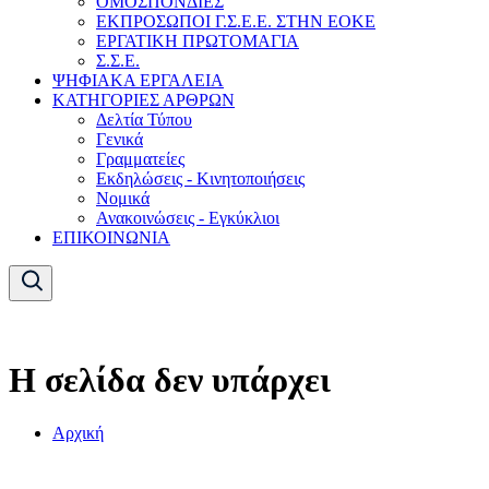
ΟΜΟΣΠΟΝΔΙΕΣ
ΕΚΠΡΟΣΩΠΟΙ Γ.Σ.Ε.Ε. ΣΤΗΝ ΕΟΚΕ
ΕΡΓΑΤΙΚΗ ΠΡΩΤΟΜΑΓΙΑ
Σ.Σ.Ε.
ΨΗΦΙΑΚΑ ΕΡΓΑΛΕΙΑ
ΚΑΤΗΓΟΡΙΕΣ ΑΡΘΡΩΝ
Δελτία Τύπου
Γενικά
Γραμματείες
Εκδηλώσεις - Κινητοποιήσεις
Νομικά
Ανακοινώσεις - Εγκύκλιοι
ΕΠΙΚΟΙΝΩΝΙΑ
Η σελίδα δεν υπάρχει
Αρχική