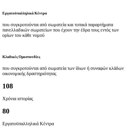
Εργατοϋπαλληλικά Κέντρα
που συγκροτούνται από σωματεία και τοπικά παραρτήματα
πανελλαδικών σωματείων που έχουν την έδρα τους εντός των
ορίων του κάθε νομού
Κλαδικές Ομοσπονδίες
που συγκροτούνται από σωματεία των ίδιων ή συναφών κλάδων
οικονομικής δραστηριότητας
108
Χρόνια ιστορίας
80
Εργατοϋπαλληλικά Κέντρα