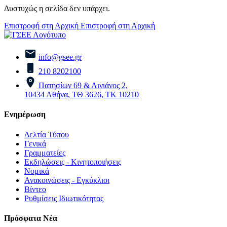
Δυστυχώς η σελίδα δεν υπάρχει.
Επιστροφή στη Αρχική
Επιστροφή στη Αρχική
info@gsee.gr
210 8202100
Πατησίων 69 & Αινιάνος 2,
10434 Αθήνα, ΤΘ 3626, ΤΚ 10210
Ενημέρωση
Δελτία Τύπου
Γενικά
Γραμματείες
Εκδηλώσεις - Κινητοποιήσεις
Νομικά
Ανακοινώσεις - Εγκύκλιοι
Βίντεο
Ρυθμίσεις Ιδιωτικότητας
Πρόσφατα Νέα