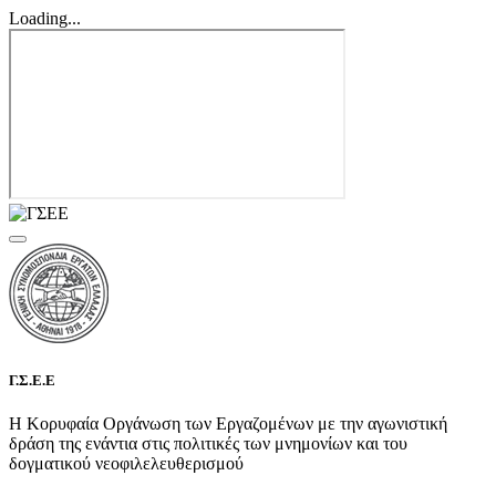
Loading...
Γ.Σ.Ε.Ε
Η Κορυφαία Οργάνωση των Εργαζομένων με την αγωνιστική
δράση της ενάντια στις πολιτικές των μνημονίων και του
δογματικού νεοφιλελευθερισμού