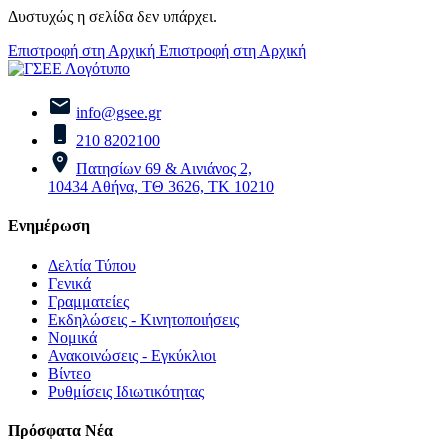
Δυστυχώς η σελίδα δεν υπάρχει.
Επιστροφή στη Αρχική
Επιστροφή στη Αρχική
info@gsee.gr
210 8202100
Πατησίων 69 & Αινιάνος 2,
10434 Αθήνα, ΤΘ 3626, ΤΚ 10210
Ενημέρωση
Δελτία Τύπου
Γενικά
Γραμματείες
Εκδηλώσεις - Κινητοποιήσεις
Νομικά
Ανακοινώσεις - Εγκύκλιοι
Βίντεο
Ρυθμίσεις Ιδιωτικότητας
Πρόσφατα Νέα