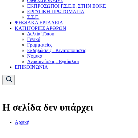
ΟΜΟΣΠΟΝΔΙΕΣ
ΕΚΠΡΟΣΩΠΟΙ Γ.Σ.Ε.Ε. ΣΤΗΝ ΕΟΚΕ
ΕΡΓΑΤΙΚΗ ΠΡΩΤΟΜΑΓΙΑ
Σ.Σ.Ε.
ΨΗΦΙΑΚΑ ΕΡΓΑΛΕΙΑ
ΚΑΤΗΓΟΡΙΕΣ ΑΡΘΡΩΝ
Δελτία Τύπου
Γενικά
Γραμματείες
Εκδηλώσεις - Κινητοποιήσεις
Νομικά
Ανακοινώσεις - Εγκύκλιοι
ΕΠΙΚΟΙΝΩΝΙΑ
Η σελίδα δεν υπάρχει
Αρχική