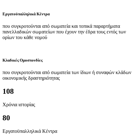
Εργατοϋπαλληλικά Κέντρα
που συγκροτούνται από σωματεία και τοπικά παραρτήματα
πανελλαδικών σωματείων που έχουν την έδρα τους εντός των
ορίων του κάθε νομού
Κλαδικές Ομοσπονδίες
που συγκροτούνται από σωματεία των ίδιων ή συναφών κλάδων
οικονομικής δραστηριότητας
108
Χρόνια ιστορίας
80
Εργατοϋπαλληλικά Κέντρα