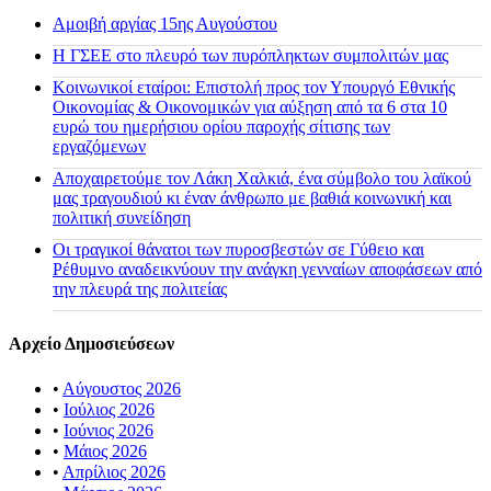
Αμοιβή αργίας 15ης Αυγούστου
H ΓΣΕΕ στο πλευρό των πυρόπληκτων συμπολιτών μας
Κοινωνικοί εταίροι: Επιστολή προς τον Υπουργό Εθνικής
Οικονομίας & Οικονομικών για αύξηση από τα 6 στα 10
ευρώ του ημερήσιου ορίου παροχής σίτισης των
εργαζόμενων
Αποχαιρετούμε τον Λάκη Χαλκιά, ένα σύμβολο του λαϊκού
μας τραγουδιού κι έναν άνθρωπο με βαθιά κοινωνική και
πολιτική συνείδηση
Οι τραγικοί θάνατοι των πυροσβεστών σε Γύθειο και
Ρέθυμνο αναδεικνύουν την ανάγκη γενναίων αποφάσεων από
την πλευρά της πολιτείας
Αρχείο Δημοσιεύσεων
•
Αύγουστος 2026
•
Ιούλιος 2026
•
Ιούνιος 2026
•
Μάιος 2026
•
Απρίλιος 2026