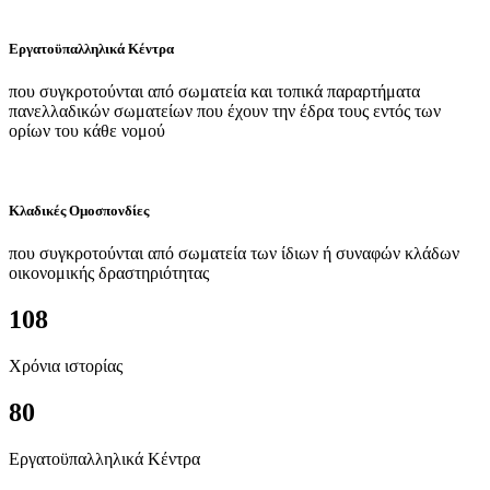
Εργατοϋπαλληλικά Κέντρα
που συγκροτούνται από σωματεία και τοπικά παραρτήματα
πανελλαδικών σωματείων που έχουν την έδρα τους εντός των
ορίων του κάθε νομού
Κλαδικές Ομοσπονδίες
που συγκροτούνται από σωματεία των ίδιων ή συναφών κλάδων
οικονομικής δραστηριότητας
108
Χρόνια ιστορίας
80
Εργατοϋπαλληλικά Κέντρα