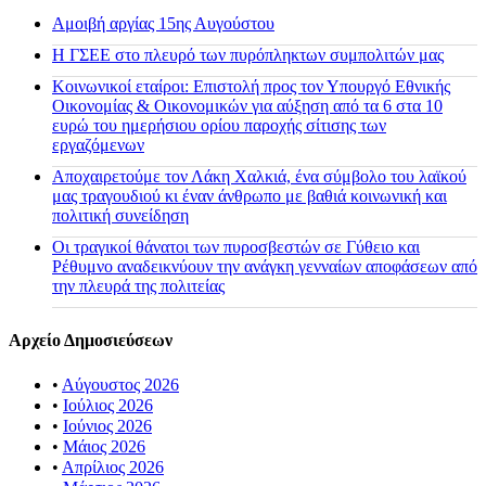
Αμοιβή αργίας 15ης Αυγούστου
H ΓΣΕΕ στο πλευρό των πυρόπληκτων συμπολιτών μας
Κοινωνικοί εταίροι: Επιστολή προς τον Υπουργό Εθνικής
Οικονομίας & Οικονομικών για αύξηση από τα 6 στα 10
ευρώ του ημερήσιου ορίου παροχής σίτισης των
εργαζόμενων
Αποχαιρετούμε τον Λάκη Χαλκιά, ένα σύμβολο του λαϊκού
μας τραγουδιού κι έναν άνθρωπο με βαθιά κοινωνική και
πολιτική συνείδηση
Οι τραγικοί θάνατοι των πυροσβεστών σε Γύθειο και
Ρέθυμνο αναδεικνύουν την ανάγκη γενναίων αποφάσεων από
την πλευρά της πολιτείας
Αρχείο Δημοσιεύσεων
•
Αύγουστος 2026
•
Ιούλιος 2026
•
Ιούνιος 2026
•
Μάιος 2026
•
Απρίλιος 2026