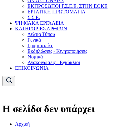
ΟΜΟΣΠΟΝΔΙΕΣ
ΕΚΠΡΟΣΩΠΟΙ Γ.Σ.Ε.Ε. ΣΤΗΝ ΕΟΚΕ
ΕΡΓΑΤΙΚΗ ΠΡΩΤΟΜΑΓΙΑ
Σ.Σ.Ε.
ΨΗΦΙΑΚΑ ΕΡΓΑΛΕΙΑ
ΚΑΤΗΓΟΡΙΕΣ ΑΡΘΡΩΝ
Δελτία Τύπου
Γενικά
Γραμματείες
Εκδηλώσεις - Κινητοποιήσεις
Νομικά
Ανακοινώσεις - Εγκύκλιοι
ΕΠΙΚΟΙΝΩΝΙΑ
Η σελίδα δεν υπάρχει
Αρχική