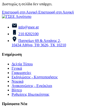
Δυστυχώς η σελίδα δεν υπάρχει.
Επιστροφή στη Αρχική
Επιστροφή στη Αρχική
info@gsee.gr
210 8202100
Πατησίων 69 & Αινιάνος 2,
10434 Αθήνα, ΤΘ 3626, ΤΚ 10210
Ενημέρωση
Δελτία Τύπου
Γενικά
Γραμματείες
Εκδηλώσεις - Κινητοποιήσεις
Νομικά
Ανακοινώσεις - Εγκύκλιοι
Βίντεο
Ρυθμίσεις Ιδιωτικότητας
Πρόσφατα Νέα