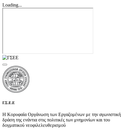
Loading...
Γ.Σ.Ε.Ε
Η Κορυφαία Οργάνωση των Εργαζομένων με την αγωνιστική
δράση της ενάντια στις πολιτικές των μνημονίων και του
δογματικού νεοφιλελευθερισμού