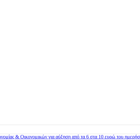
ονομίας & Οικονομικών για αύξηση από τα 6 στα 10 ευρώ του ημερήσ