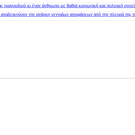
 τραγουδιού κι έναν άνθρωπο με βαθιά κοινωνική και πολιτική συνε
 αναδεικνύουν την ανάγκη γενναίων αποφάσεων από την πλευρά της π