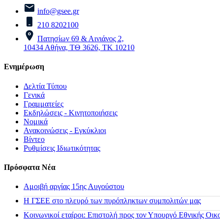
info@gsee.gr
210 8202100
Πατησίων 69 & Αινιάνος 2,
10434 Αθήνα, ΤΘ 3626, ΤΚ 10210
Ενημέρωση
Δελτία Τύπου
Γενικά
Γραμματείες
Εκδηλώσεις - Κινητοποιήσεις
Νομικά
Ανακοινώσεις - Εγκύκλιοι
Βίντεο
Ρυθμίσεις Ιδιωτικότητας
Πρόσφατα Νέα
Αμοιβή αργίας 15ης Αυγούστου
H ΓΣΕΕ στο πλευρό των πυρόπληκτων συμπολιτών μας
Κοινωνικοί εταίροι: Επιστολή προς τον Υπουργό Εθνικής Οικ