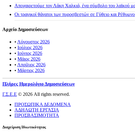
Αποχαιρετούμε τον Λάκη Χαλκιά, ένα σύμβολο του λαϊκού μας
Οι τραγικοί θάνατοι των πυροσβεστών σε Γύθειο και Ρέθυμνο
Αρχείο Δημοσιεύσεων
•
Αύγουστος 2026
•
Ιούλιος 2026
•
Ιούνιος 2026
•
Μάιος 2026
•
Απρίλιος 2026
•
Μάρτιος 2026
Πλήρες Ημερολόγιο Δημοσιεύσεων
Γ.Σ.Ε.Ε
© 2026 All rights reserved.
ΠΡΟΣΩΠΙΚΑ ΔΕΔΟΜΕΝΑ
ΑΔΗΛΩΤΗ ΕΡΓΑΣΙΑ
ΠΡΟΣΒΑΣΙΜΟΤΗΤΑ
Διαχείριση Ιδιωτικότητας