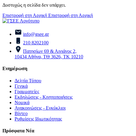
Δυστυχώς η σελίδα δεν υπάρχει.
Επιστροφή στη Αρχική
Επιστροφή στη Αρχική
info@gsee.gr
210 8202100
Πατησίων 69 & Αινιάνος 2,
10434 Αθήνα, ΤΘ 3626, ΤΚ 10210
Ενημέρωση
Δελτία Τύπου
Γενικά
Γραμματείες
Εκδηλώσεις - Κινητοποιήσεις
Νομικά
Ανακοινώσεις - Εγκύκλιοι
Βίντεο
Ρυθμίσεις Ιδιωτικότητας
Πρόσφατα Νέα