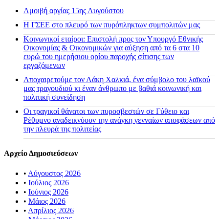
Αμοιβή αργίας 15ης Αυγούστου
H ΓΣΕΕ στο πλευρό των πυρόπληκτων συμπολιτών μας
Κοινωνικοί εταίροι: Επιστολή προς τον Υπουργό Εθνικής
Οικονομίας & Οικονομικών για αύξηση από τα 6 στα 10
ευρώ του ημερήσιου ορίου παροχής σίτισης των
εργαζόμενων
Αποχαιρετούμε τον Λάκη Χαλκιά, ένα σύμβολο του λαϊκού
μας τραγουδιού κι έναν άνθρωπο με βαθιά κοινωνική και
πολιτική συνείδηση
Οι τραγικοί θάνατοι των πυροσβεστών σε Γύθειο και
Ρέθυμνο αναδεικνύουν την ανάγκη γενναίων αποφάσεων από
την πλευρά της πολιτείας
Αρχείο Δημοσιεύσεων
•
Αύγουστος 2026
•
Ιούλιος 2026
•
Ιούνιος 2026
•
Μάιος 2026
•
Απρίλιος 2026