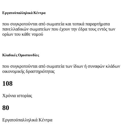
Εργατοϋπαλληλικά Κέντρα
που συγκροτούνται από σωματεία και τοπικά παραρτήματα
πανελλαδικών σωματείων που έχουν την έδρα τους εντός των
ορίων του κάθε νομού
Κλαδικές Ομοσπονδίες
που συγκροτούνται από σωματεία των ίδιων ή συναφών κλάδων
οικονομικής δραστηριότητας
108
Χρόνια ιστορίας
80
Εργατοϋπαλληλικά Κέντρα