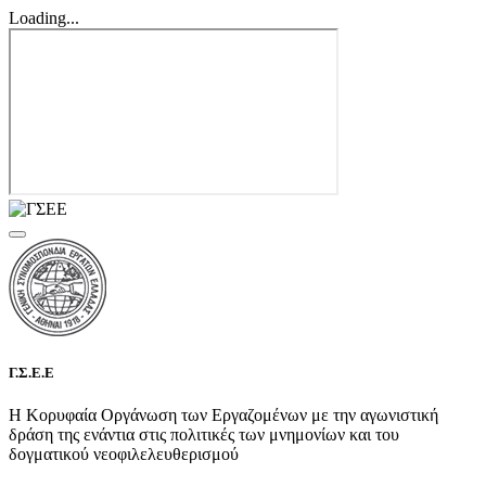
Loading...
Γ.Σ.Ε.Ε
Η Κορυφαία Οργάνωση των Εργαζομένων με την αγωνιστική
δράση της ενάντια στις πολιτικές των μνημονίων και του
δογματικού νεοφιλελευθερισμού