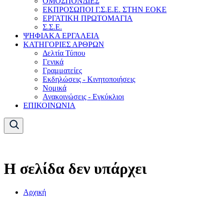
ΟΜΟΣΠΟΝΔΙΕΣ
ΕΚΠΡΟΣΩΠΟΙ Γ.Σ.Ε.Ε. ΣΤΗΝ ΕΟΚΕ
ΕΡΓΑΤΙΚΗ ΠΡΩΤΟΜΑΓΙΑ
Σ.Σ.Ε.
ΨΗΦΙΑΚΑ ΕΡΓΑΛΕΙΑ
ΚΑΤΗΓΟΡΙΕΣ ΑΡΘΡΩΝ
Δελτία Τύπου
Γενικά
Γραμματείες
Εκδηλώσεις - Κινητοποιήσεις
Νομικά
Ανακοινώσεις - Εγκύκλιοι
ΕΠΙΚΟΙΝΩΝΙΑ
Η σελίδα δεν υπάρχει
Αρχική