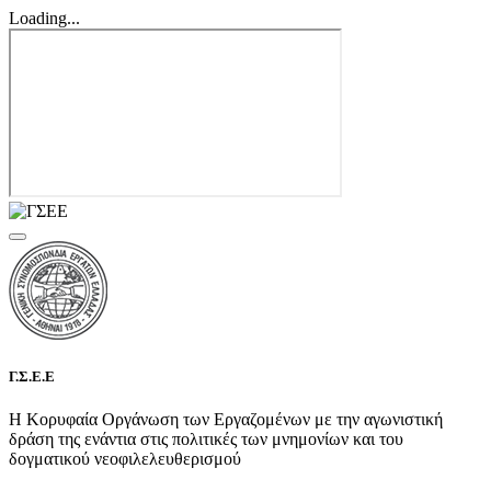
Loading...
Γ.Σ.Ε.Ε
Η Κορυφαία Οργάνωση των Εργαζομένων με την αγωνιστική
δράση της ενάντια στις πολιτικές των μνημονίων και του
δογματικού νεοφιλελευθερισμού