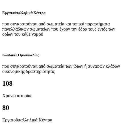
Εργατοϋπαλληλικά Κέντρα
που συγκροτούνται από σωματεία και τοπικά παραρτήματα
πανελλαδικών σωματείων που έχουν την έδρα τους εντός των
ορίων του κάθε νομού
Κλαδικές Ομοσπονδίες
που συγκροτούνται από σωματεία των ίδιων ή συναφών κλάδων
οικονομικής δραστηριότητας
108
Χρόνια ιστορίας
80
Εργατοϋπαλληλικά Κέντρα