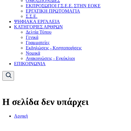
ΟΜΟΣΠΟΝΔΙΕΣ
ΕΚΠΡΟΣΩΠΟΙ Γ.Σ.Ε.Ε. ΣΤΗΝ ΕΟΚΕ
ΕΡΓΑΤΙΚΗ ΠΡΩΤΟΜΑΓΙΑ
Σ.Σ.Ε.
ΨΗΦΙΑΚΑ ΕΡΓΑΛΕΙΑ
ΚΑΤΗΓΟΡΙΕΣ ΑΡΘΡΩΝ
Δελτία Τύπου
Γενικά
Γραμματείες
Εκδηλώσεις - Κινητοποιήσεις
Νομικά
Ανακοινώσεις - Εγκύκλιοι
ΕΠΙΚΟΙΝΩΝΙΑ
Η σελίδα δεν υπάρχει
Αρχική