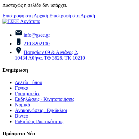
Δυστυχώς η σελίδα δεν υπάρχει.
Επιστροφή στη Αρχική
Επιστροφή στη Αρχική
info@gsee.gr
210 8202100
Πατησίων 69 & Αινιάνος 2,
10434 Αθήνα, ΤΘ 3626, ΤΚ 10210
Ενημέρωση
Δελτία Τύπου
Γενικά
Γραμματείες
Εκδηλώσεις - Κινητοποιήσεις
Νομικά
Ανακοινώσεις - Εγκύκλιοι
Βίντεο
Ρυθμίσεις Ιδιωτικότητας
Πρόσφατα Νέα