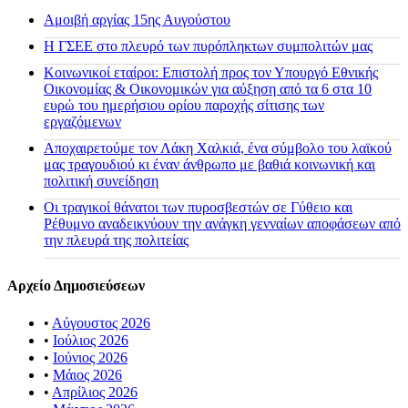
Αμοιβή αργίας 15ης Αυγούστου
H ΓΣΕΕ στο πλευρό των πυρόπληκτων συμπολιτών μας
Κοινωνικοί εταίροι: Επιστολή προς τον Υπουργό Εθνικής
Οικονομίας & Οικονομικών για αύξηση από τα 6 στα 10
ευρώ του ημερήσιου ορίου παροχής σίτισης των
εργαζόμενων
Αποχαιρετούμε τον Λάκη Χαλκιά, ένα σύμβολο του λαϊκού
μας τραγουδιού κι έναν άνθρωπο με βαθιά κοινωνική και
πολιτική συνείδηση
Οι τραγικοί θάνατοι των πυροσβεστών σε Γύθειο και
Ρέθυμνο αναδεικνύουν την ανάγκη γενναίων αποφάσεων από
την πλευρά της πολιτείας
Αρχείο Δημοσιεύσεων
•
Αύγουστος 2026
•
Ιούλιος 2026
•
Ιούνιος 2026
•
Μάιος 2026
•
Απρίλιος 2026