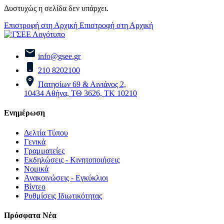
Δυστυχώς η σελίδα δεν υπάρχει.
Επιστροφή στη Αρχική
Επιστροφή στη Αρχική
info@gsee.gr
210 8202100
Πατησίων 69 & Αινιάνος 2,
10434 Αθήνα, ΤΘ 3626, ΤΚ 10210
Ενημέρωση
Δελτία Τύπου
Γενικά
Γραμματείες
Εκδηλώσεις - Κινητοποιήσεις
Νομικά
Ανακοινώσεις - Εγκύκλιοι
Βίντεο
Ρυθμίσεις Ιδιωτικότητας
Πρόσφατα Νέα