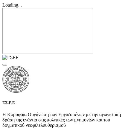
Loading...
Γ.Σ.Ε.Ε
Η Κορυφαία Οργάνωση των Εργαζομένων με την αγωνιστική
δράση της ενάντια στις πολιτικές των μνημονίων και του
δογματικού νεοφιλελευθερισμού