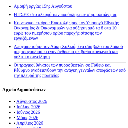
Αμοιβή αργίας 15ης Αυγούστου
H ΓΣΕΕ στο πλευρό των πυρόπληκτων συμπολιτών μας
Κοινωνικοί εταίροι: Επιστολή προς τον Υπουργό Εθνικής
Οικονομίας & Οικονομικών για αύξηση από τα 6 στα 10
ευρώ του ημερήσιου ορίου παροχής σίτισης των
εργαζόμενων
Αποχαιρετούμε τον Λάκη Χαλκιά, ένα σύμβολο του λαϊκού
μας τραγουδιού κι έναν άνθρωπο με βαθιά κοινωνική και
πολιτική συνείδηση
Οι τραγικοί θάνατοι των πυροσβεστών σε Γύθειο και
Ρέθυμνο αναδεικνύουν την ανάγκη γενναίων αποφάσεων από
την πλευρά της πολιτείας
Αρχείο Δημοσιεύσεων
•
Αύγουστος 2026
•
Ιούλιος 2026
•
Ιούνιος 2026
•
Μάιος 2026
•
Απρίλιος 2026