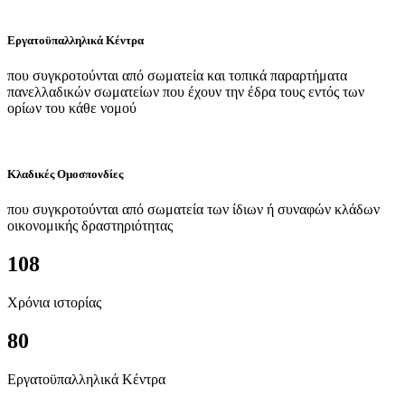
Εργατοϋπαλληλικά Κέντρα
που συγκροτούνται από σωματεία και τοπικά παραρτήματα
πανελλαδικών σωματείων που έχουν την έδρα τους εντός των
ορίων του κάθε νομού
Κλαδικές Ομοσπονδίες
που συγκροτούνται από σωματεία των ίδιων ή συναφών κλάδων
οικονομικής δραστηριότητας
108
Χρόνια ιστορίας
80
Εργατοϋπαλληλικά Κέντρα