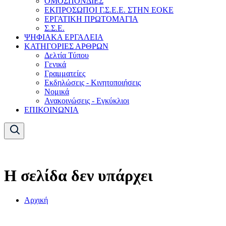
ΟΜΟΣΠΟΝΔΙΕΣ
ΕΚΠΡΟΣΩΠΟΙ Γ.Σ.Ε.Ε. ΣΤΗΝ ΕΟΚΕ
ΕΡΓΑΤΙΚΗ ΠΡΩΤΟΜΑΓΙΑ
Σ.Σ.Ε.
ΨΗΦΙΑΚΑ ΕΡΓΑΛΕΙΑ
ΚΑΤΗΓΟΡΙΕΣ ΑΡΘΡΩΝ
Δελτία Τύπου
Γενικά
Γραμματείες
Εκδηλώσεις - Κινητοποιήσεις
Νομικά
Ανακοινώσεις - Εγκύκλιοι
ΕΠΙΚΟΙΝΩΝΙΑ
Η σελίδα δεν υπάρχει
Αρχική