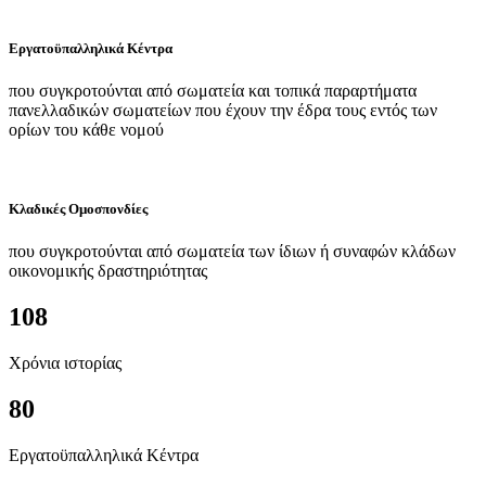
Εργατοϋπαλληλικά Κέντρα
που συγκροτούνται από σωματεία και τοπικά παραρτήματα
πανελλαδικών σωματείων που έχουν την έδρα τους εντός των
ορίων του κάθε νομού
Κλαδικές Ομοσπονδίες
που συγκροτούνται από σωματεία των ίδιων ή συναφών κλάδων
οικονομικής δραστηριότητας
108
Χρόνια ιστορίας
80
Εργατοϋπαλληλικά Κέντρα