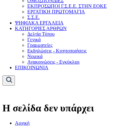
ΟΜΟΣΠΟΝΔΙΕΣ
ΕΚΠΡΟΣΩΠΟΙ Γ.Σ.Ε.Ε. ΣΤΗΝ ΕΟΚΕ
ΕΡΓΑΤΙΚΗ ΠΡΩΤΟΜΑΓΙΑ
Σ.Σ.Ε.
ΨΗΦΙΑΚΑ ΕΡΓΑΛΕΙΑ
ΚΑΤΗΓΟΡΙΕΣ ΑΡΘΡΩΝ
Δελτία Τύπου
Γενικά
Γραμματείες
Εκδηλώσεις - Κινητοποιήσεις
Νομικά
Ανακοινώσεις - Εγκύκλιοι
ΕΠΙΚΟΙΝΩΝΙΑ
Η σελίδα δεν υπάρχει
Αρχική