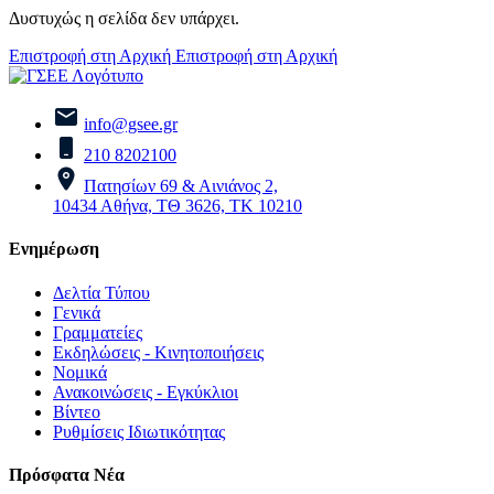
Δυστυχώς η σελίδα δεν υπάρχει.
Επιστροφή στη Αρχική
Επιστροφή στη Αρχική
info@gsee.gr
210 8202100
Πατησίων 69 & Αινιάνος 2,
10434 Αθήνα, ΤΘ 3626, ΤΚ 10210
Ενημέρωση
Δελτία Τύπου
Γενικά
Γραμματείες
Εκδηλώσεις - Κινητοποιήσεις
Νομικά
Ανακοινώσεις - Εγκύκλιοι
Βίντεο
Ρυθμίσεις Ιδιωτικότητας
Πρόσφατα Νέα