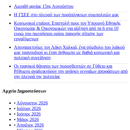
Αμοιβή αργίας 15ης Αυγούστου
H ΓΣΕΕ στο πλευρό των πυρόπληκτων συμπολιτών μας
Κοινωνικοί εταίροι: Επιστολή προς τον Υπουργό Εθνικής
Οικονομίας & Οικονομικών για αύξηση από τα 6 στα 10
ευρώ του ημερήσιου ορίου παροχής σίτισης των
εργαζόμενων
Αποχαιρετούμε τον Λάκη Χαλκιά, ένα σύμβολο του λαϊκού
μας τραγουδιού κι έναν άνθρωπο με βαθιά κοινωνική και
πολιτική συνείδηση
Οι τραγικοί θάνατοι των πυροσβεστών σε Γύθειο και
Ρέθυμνο αναδεικνύουν την ανάγκη γενναίων αποφάσεων από
την πλευρά της πολιτείας
Αρχείο Δημοσιεύσεων
•
Αύγουστος 2026
•
Ιούλιος 2026
•
Ιούνιος 2026
•
Μάιος 2026
•
Απρίλιος 2026