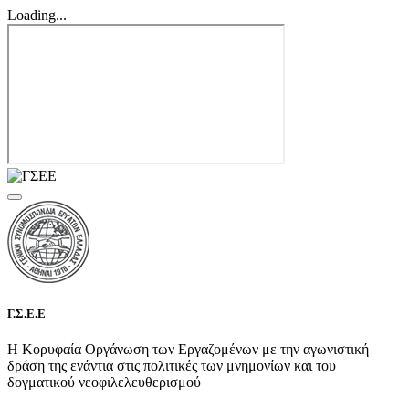
Loading...
Γ.Σ.Ε.Ε
Η Κορυφαία Οργάνωση των Εργαζομένων με την αγωνιστική
δράση της ενάντια στις πολιτικές των μνημονίων και του
δογματικού νεοφιλελευθερισμού