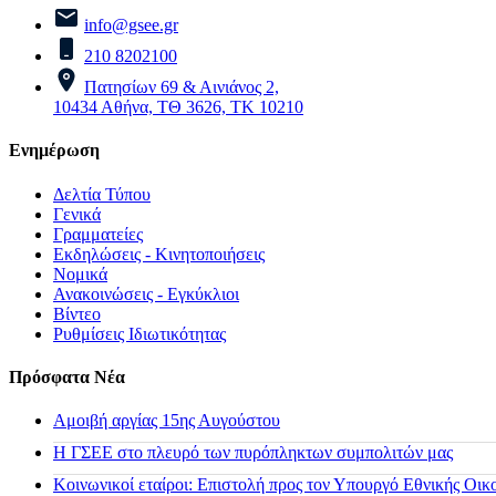
info@gsee.gr
210 8202100
Πατησίων 69 & Αινιάνος 2,
10434 Αθήνα, ΤΘ 3626, ΤΚ 10210
Ενημέρωση
Δελτία Τύπου
Γενικά
Γραμματείες
Εκδηλώσεις - Κινητοποιήσεις
Νομικά
Ανακοινώσεις - Εγκύκλιοι
Βίντεο
Ρυθμίσεις Ιδιωτικότητας
Πρόσφατα Νέα
Αμοιβή αργίας 15ης Αυγούστου
H ΓΣΕΕ στο πλευρό των πυρόπληκτων συμπολιτών μας
Κοινωνικοί εταίροι: Επιστολή προς τον Υπουργό Εθνικής Οικ