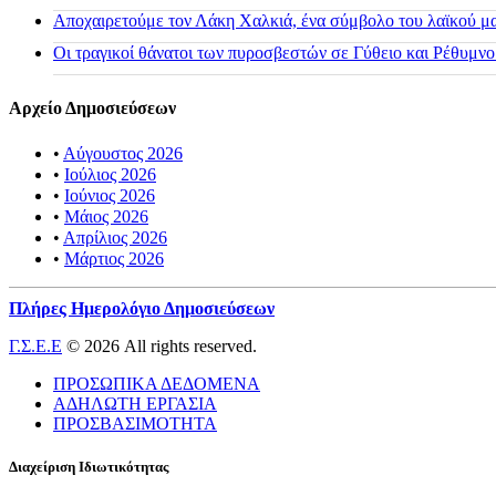
Αποχαιρετούμε τον Λάκη Χαλκιά, ένα σύμβολο του λαϊκού μας
Οι τραγικοί θάνατοι των πυροσβεστών σε Γύθειο και Ρέθυμνο
Αρχείο Δημοσιεύσεων
•
Αύγουστος 2026
•
Ιούλιος 2026
•
Ιούνιος 2026
•
Μάιος 2026
•
Απρίλιος 2026
•
Μάρτιος 2026
Πλήρες Ημερολόγιο Δημοσιεύσεων
Γ.Σ.Ε.Ε
© 2026 All rights reserved.
ΠΡΟΣΩΠΙΚΑ ΔΕΔΟΜΕΝΑ
ΑΔΗΛΩΤΗ ΕΡΓΑΣΙΑ
ΠΡΟΣΒΑΣΙΜΟΤΗΤΑ
Διαχείριση Ιδιωτικότητας