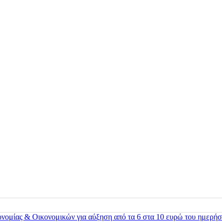
ονομίας & Οικονομικών για αύξηση από τα 6 στα 10 ευρώ του ημερήσ