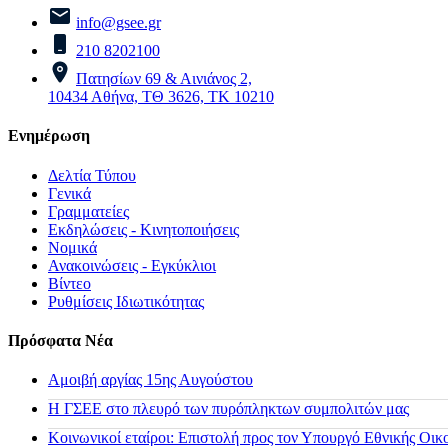
info@gsee.gr
210 8202100
Πατησίων 69 & Αινιάνος 2,
10434 Αθήνα, ΤΘ 3626, ΤΚ 10210
Ενημέρωση
Δελτία Τύπου
Γενικά
Γραμματείες
Εκδηλώσεις - Κινητοποιήσεις
Νομικά
Ανακοινώσεις - Εγκύκλιοι
Βίντεο
Ρυθμίσεις Ιδιωτικότητας
Πρόσφατα Νέα
Αμοιβή αργίας 15ης Αυγούστου
H ΓΣΕΕ στο πλευρό των πυρόπληκτων συμπολιτών μας
Κοινωνικοί εταίροι: Επιστολή προς τον Υπουργό Εθνικής Οικ