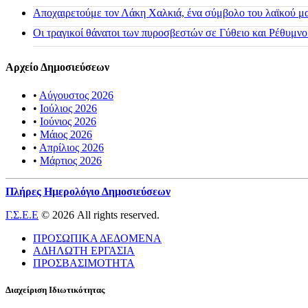
Αποχαιρετούμε τον Λάκη Χαλκιά, ένα σύμβολο του λαϊκού μας
Οι τραγικοί θάνατοι των πυροσβεστών σε Γύθειο και Ρέθυμνο
Αρχείο Δημοσιεύσεων
•
Αύγουστος 2026
•
Ιούλιος 2026
•
Ιούνιος 2026
•
Μάιος 2026
•
Απρίλιος 2026
•
Μάρτιος 2026
Πλήρες Ημερολόγιο Δημοσιεύσεων
Γ.Σ.Ε.Ε
© 2026 All rights reserved.
ΠΡΟΣΩΠΙΚΑ ΔΕΔΟΜΕΝΑ
ΑΔΗΛΩΤΗ ΕΡΓΑΣΙΑ
ΠΡΟΣΒΑΣΙΜΟΤΗΤΑ
Διαχείριση Ιδιωτικότητας