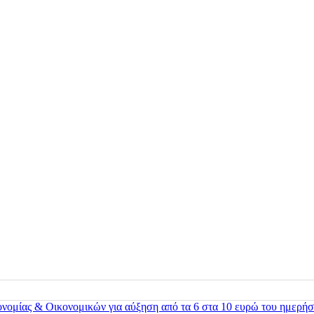
ονομίας & Οικονομικών για αύξηση από τα 6 στα 10 ευρώ του ημερήσ