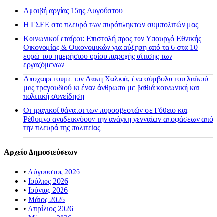
Αμοιβή αργίας 15ης Αυγούστου
H ΓΣΕΕ στο πλευρό των πυρόπληκτων συμπολιτών μας
Κοινωνικοί εταίροι: Επιστολή προς τον Υπουργό Εθνικής
Οικονομίας & Οικονομικών για αύξηση από τα 6 στα 10
ευρώ του ημερήσιου ορίου παροχής σίτισης των
εργαζόμενων
Αποχαιρετούμε τον Λάκη Χαλκιά, ένα σύμβολο του λαϊκού
μας τραγουδιού κι έναν άνθρωπο με βαθιά κοινωνική και
πολιτική συνείδηση
Οι τραγικοί θάνατοι των πυροσβεστών σε Γύθειο και
Ρέθυμνο αναδεικνύουν την ανάγκη γενναίων αποφάσεων από
την πλευρά της πολιτείας
Αρχείο Δημοσιεύσεων
•
Αύγουστος 2026
•
Ιούλιος 2026
•
Ιούνιος 2026
•
Μάιος 2026
•
Απρίλιος 2026