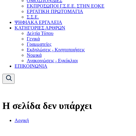
ΟΜΟΣΠΟΝΔΙΕΣ
ΕΚΠΡΟΣΩΠΟΙ Γ.Σ.Ε.Ε. ΣΤΗΝ ΕΟΚΕ
ΕΡΓΑΤΙΚΗ ΠΡΩΤΟΜΑΓΙΑ
Σ.Σ.Ε.
ΨΗΦΙΑΚΑ ΕΡΓΑΛΕΙΑ
ΚΑΤΗΓΟΡΙΕΣ ΑΡΘΡΩΝ
Δελτία Τύπου
Γενικά
Γραμματείες
Εκδηλώσεις - Κινητοποιήσεις
Νομικά
Ανακοινώσεις - Εγκύκλιοι
ΕΠΙΚΟΙΝΩΝΙΑ
Η σελίδα δεν υπάρχει
Αρχική