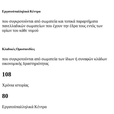
Εργατοϋπαλληλικά Κέντρα
που συγκροτούνται από σωματεία και τοπικά παραρτήματα
πανελλαδικών σωματείων που έχουν την έδρα τους εντός των
ορίων του κάθε νομού
Κλαδικές Ομοσπονδίες
που συγκροτούνται από σωματεία των ίδιων ή συναφών κλάδων
οικονομικής δραστηριότητας
108
Χρόνια ιστορίας
80
Εργατοϋπαλληλικά Κέντρα