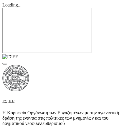
Loading...
Γ.Σ.Ε.Ε
Η Κορυφαία Οργάνωση των Εργαζομένων με την αγωνιστική
δράση της ενάντια στις πολιτικές των μνημονίων και του
δογματικού νεοφιλελευθερισμού