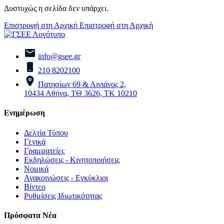
Δυστυχώς η σελίδα δεν υπάρχει.
Επιστροφή στη Αρχική
Επιστροφή στη Αρχική
info@gsee.gr
210 8202100
Πατησίων 69 & Αινιάνος 2,
10434 Αθήνα, ΤΘ 3626, ΤΚ 10210
Ενημέρωση
Δελτία Τύπου
Γενικά
Γραμματείες
Εκδηλώσεις - Κινητοποιήσεις
Νομικά
Ανακοινώσεις - Εγκύκλιοι
Βίντεο
Ρυθμίσεις Ιδιωτικότητας
Πρόσφατα Νέα