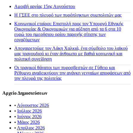
Αμοιβή αργίας 15ης Αυγούστου
H ΓΣΕΕ στο πλευρό των πυρόπληκτων συμπολιτών μας
Κοινωνικοί εταίροι: Επιστολή προς τον Υπουργό Εθνικής
Οικονομίας & Οικονομικών για αύξηση από τα 6 στα 10
ευρώ του ημερήσιου ορίου παροχής σίτισης των
εργαζόμενων
Αποχαιρετούμε τον Λάκη Χαλκιά, ένα σύμβολο του λαϊκού
μας τραγουδιού κι έναν άνθρωπο με βαθιά κοινωνική και
πολιτική συνείδηση
Οι τραγικοί θάνατοι των πυροσβεστών σε Γύθειο και
Ρέθυμνο αναδεικνύουν την ανάγκη γενναίων αποφάσεων από
την πλευρά της πολιτείας
Αρχείο Δημοσιεύσεων
•
Αύγουστος 2026
•
Ιούλιος 2026
•
Ιούνιος 2026
•
Μάιος 2026
•
Απρίλιος 2026