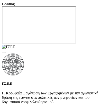
Loading...
Γ.Σ.Ε.Ε
Η Κορυφαία Οργάνωση των Εργαζομένων με την αγωνιστική
δράση της ενάντια στις πολιτικές των μνημονίων και του
δογματικού νεοφιλελευθερισμού