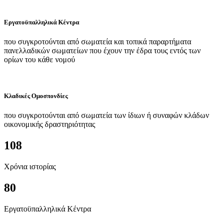
Εργατοϋπαλληλικά Κέντρα
που συγκροτούνται από σωματεία και τοπικά παραρτήματα
πανελλαδικών σωματείων που έχουν την έδρα τους εντός των
ορίων του κάθε νομού
Κλαδικές Ομοσπονδίες
που συγκροτούνται από σωματεία των ίδιων ή συναφών κλάδων
οικονομικής δραστηριότητας
108
Χρόνια ιστορίας
80
Εργατοϋπαλληλικά Κέντρα