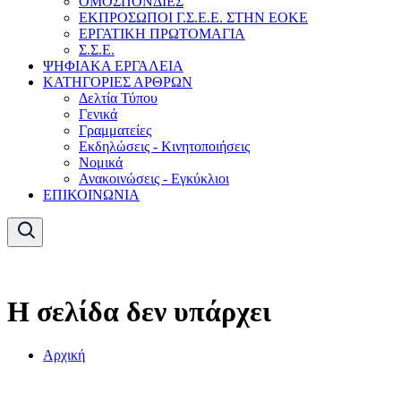
ΟΜΟΣΠΟΝΔΙΕΣ
ΕΚΠΡΟΣΩΠΟΙ Γ.Σ.Ε.Ε. ΣΤΗΝ ΕΟΚΕ
ΕΡΓΑΤΙΚΗ ΠΡΩΤΟΜΑΓΙΑ
Σ.Σ.Ε.
ΨΗΦΙΑΚΑ ΕΡΓΑΛΕΙΑ
ΚΑΤΗΓΟΡΙΕΣ ΑΡΘΡΩΝ
Δελτία Τύπου
Γενικά
Γραμματείες
Εκδηλώσεις - Κινητοποιήσεις
Νομικά
Ανακοινώσεις - Εγκύκλιοι
ΕΠΙΚΟΙΝΩΝΙΑ
Η σελίδα δεν υπάρχει
Αρχική