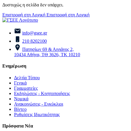
Δυστυχώς η σελίδα δεν υπάρχει.
Επιστροφή στη Αρχική
Επιστροφή στη Αρχική
info@gsee.gr
210 8202100
Πατησίων 69 & Αινιάνος 2,
10434 Αθήνα, ΤΘ 3626, ΤΚ 10210
Ενημέρωση
Δελτία Τύπου
Γενικά
Γραμματείες
Εκδηλώσεις - Κινητοποιήσεις
Νομικά
Ανακοινώσεις - Εγκύκλιοι
Βίντεο
Ρυθμίσεις Ιδιωτικότητας
Πρόσφατα Νέα