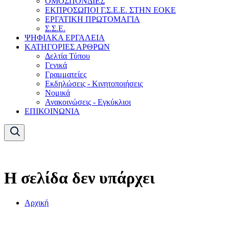
ΟΜΟΣΠΟΝΔΙΕΣ
ΕΚΠΡΟΣΩΠΟΙ Γ.Σ.Ε.Ε. ΣΤΗΝ ΕΟΚΕ
ΕΡΓΑΤΙΚΗ ΠΡΩΤΟΜΑΓΙΑ
Σ.Σ.Ε.
ΨΗΦΙΑΚΑ ΕΡΓΑΛΕΙΑ
ΚΑΤΗΓΟΡΙΕΣ ΑΡΘΡΩΝ
Δελτία Τύπου
Γενικά
Γραμματείες
Εκδηλώσεις - Κινητοποιήσεις
Νομικά
Ανακοινώσεις - Εγκύκλιοι
ΕΠΙΚΟΙΝΩΝΙΑ
Η σελίδα δεν υπάρχει
Αρχική