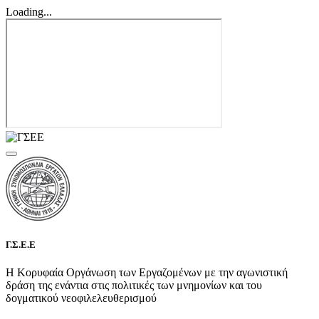
Loading...
Γ.Σ.Ε.Ε
Η Κορυφαία Οργάνωση των Εργαζομένων με την αγωνιστική
δράση της ενάντια στις πολιτικές των μνημονίων και του
δογματικού νεοφιλελευθερισμού