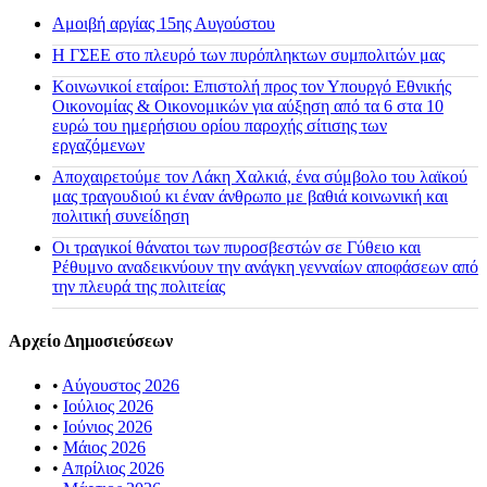
Αμοιβή αργίας 15ης Αυγούστου
H ΓΣΕΕ στο πλευρό των πυρόπληκτων συμπολιτών μας
Κοινωνικοί εταίροι: Επιστολή προς τον Υπουργό Εθνικής
Οικονομίας & Οικονομικών για αύξηση από τα 6 στα 10
ευρώ του ημερήσιου ορίου παροχής σίτισης των
εργαζόμενων
Αποχαιρετούμε τον Λάκη Χαλκιά, ένα σύμβολο του λαϊκού
μας τραγουδιού κι έναν άνθρωπο με βαθιά κοινωνική και
πολιτική συνείδηση
Οι τραγικοί θάνατοι των πυροσβεστών σε Γύθειο και
Ρέθυμνο αναδεικνύουν την ανάγκη γενναίων αποφάσεων από
την πλευρά της πολιτείας
Αρχείο Δημοσιεύσεων
•
Αύγουστος 2026
•
Ιούλιος 2026
•
Ιούνιος 2026
•
Μάιος 2026
•
Απρίλιος 2026