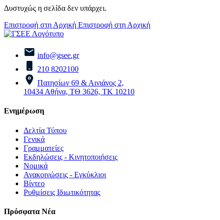
Δυστυχώς η σελίδα δεν υπάρχει.
Επιστροφή στη Αρχική
Επιστροφή στη Αρχική
info@gsee.gr
210 8202100
Πατησίων 69 & Αινιάνος 2,
10434 Αθήνα, ΤΘ 3626, ΤΚ 10210
Ενημέρωση
Δελτία Τύπου
Γενικά
Γραμματείες
Εκδηλώσεις - Κινητοποιήσεις
Νομικά
Ανακοινώσεις - Εγκύκλιοι
Βίντεο
Ρυθμίσεις Ιδιωτικότητας
Πρόσφατα Νέα