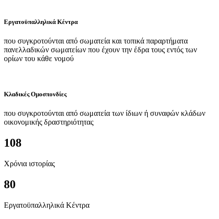
Εργατοϋπαλληλικά Κέντρα
που συγκροτούνται από σωματεία και τοπικά παραρτήματα
πανελλαδικών σωματείων που έχουν την έδρα τους εντός των
ορίων του κάθε νομού
Κλαδικές Ομοσπονδίες
που συγκροτούνται από σωματεία των ίδιων ή συναφών κλάδων
οικονομικής δραστηριότητας
108
Χρόνια ιστορίας
80
Εργατοϋπαλληλικά Κέντρα