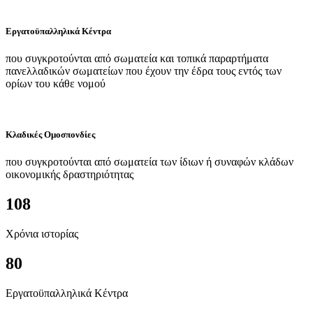
Εργατοϋπαλληλικά Κέντρα
που συγκροτούνται από σωματεία και τοπικά παραρτήματα
πανελλαδικών σωματείων που έχουν την έδρα τους εντός των
ορίων του κάθε νομού
Κλαδικές Ομοσπονδίες
που συγκροτούνται από σωματεία των ίδιων ή συναφών κλάδων
οικονομικής δραστηριότητας
108
Χρόνια ιστορίας
80
Εργατοϋπαλληλικά Κέντρα