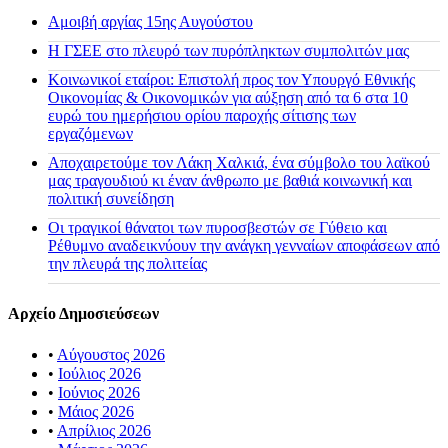
Αμοιβή αργίας 15ης Αυγούστου
H ΓΣΕΕ στο πλευρό των πυρόπληκτων συμπολιτών μας
Κοινωνικοί εταίροι: Επιστολή προς τον Υπουργό Εθνικής
Οικονομίας & Οικονομικών για αύξηση από τα 6 στα 10
ευρώ του ημερήσιου ορίου παροχής σίτισης των
εργαζόμενων
Αποχαιρετούμε τον Λάκη Χαλκιά, ένα σύμβολο του λαϊκού
μας τραγουδιού κι έναν άνθρωπο με βαθιά κοινωνική και
πολιτική συνείδηση
Οι τραγικοί θάνατοι των πυροσβεστών σε Γύθειο και
Ρέθυμνο αναδεικνύουν την ανάγκη γενναίων αποφάσεων από
την πλευρά της πολιτείας
Αρχείο Δημοσιεύσεων
•
Αύγουστος 2026
•
Ιούλιος 2026
•
Ιούνιος 2026
•
Μάιος 2026
•
Απρίλιος 2026