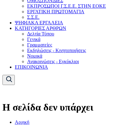
ΟΜΟΣΠΟΝΔΙΕΣ
ΕΚΠΡΟΣΩΠΟΙ Γ.Σ.Ε.Ε. ΣΤΗΝ ΕΟΚΕ
ΕΡΓΑΤΙΚΗ ΠΡΩΤΟΜΑΓΙΑ
Σ.Σ.Ε.
ΨΗΦΙΑΚΑ ΕΡΓΑΛΕΙΑ
ΚΑΤΗΓΟΡΙΕΣ ΑΡΘΡΩΝ
Δελτία Τύπου
Γενικά
Γραμματείες
Εκδηλώσεις - Κινητοποιήσεις
Νομικά
Ανακοινώσεις - Εγκύκλιοι
ΕΠΙΚΟΙΝΩΝΙΑ
Η σελίδα δεν υπάρχει
Αρχική