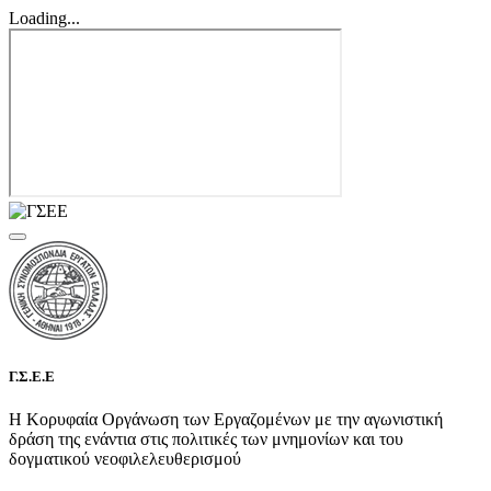
Loading...
Γ.Σ.Ε.Ε
Η Κορυφαία Οργάνωση των Εργαζομένων με την αγωνιστική
δράση της ενάντια στις πολιτικές των μνημονίων και του
δογματικού νεοφιλελευθερισμού