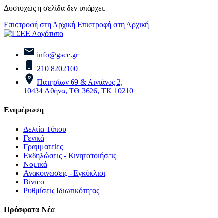
Δυστυχώς η σελίδα δεν υπάρχει.
Επιστροφή στη Αρχική
Επιστροφή στη Αρχική
info@gsee.gr
210 8202100
Πατησίων 69 & Αινιάνος 2,
10434 Αθήνα, ΤΘ 3626, ΤΚ 10210
Ενημέρωση
Δελτία Τύπου
Γενικά
Γραμματείες
Εκδηλώσεις - Κινητοποιήσεις
Νομικά
Ανακοινώσεις - Εγκύκλιοι
Βίντεο
Ρυθμίσεις Ιδιωτικότητας
Πρόσφατα Νέα