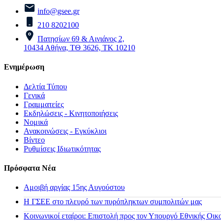
info@gsee.gr
210 8202100
Πατησίων 69 & Αινιάνος 2,
10434 Αθήνα, ΤΘ 3626, ΤΚ 10210
Ενημέρωση
Δελτία Τύπου
Γενικά
Γραμματείες
Εκδηλώσεις - Κινητοποιήσεις
Νομικά
Ανακοινώσεις - Εγκύκλιοι
Βίντεο
Ρυθμίσεις Ιδιωτικότητας
Πρόσφατα Νέα
Αμοιβή αργίας 15ης Αυγούστου
H ΓΣΕΕ στο πλευρό των πυρόπληκτων συμπολιτών μας
Κοινωνικοί εταίροι: Επιστολή προς τον Υπουργό Εθνικής Οικ