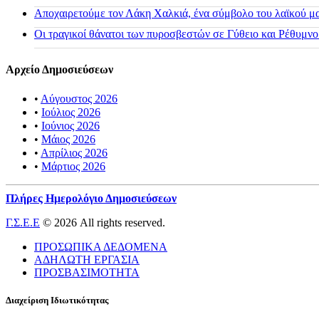
Αποχαιρετούμε τον Λάκη Χαλκιά, ένα σύμβολο του λαϊκού μας
Οι τραγικοί θάνατοι των πυροσβεστών σε Γύθειο και Ρέθυμνο
Αρχείο Δημοσιεύσεων
•
Αύγουστος 2026
•
Ιούλιος 2026
•
Ιούνιος 2026
•
Μάιος 2026
•
Απρίλιος 2026
•
Μάρτιος 2026
Πλήρες Ημερολόγιο Δημοσιεύσεων
Γ.Σ.Ε.Ε
© 2026 All rights reserved.
ΠΡΟΣΩΠΙΚΑ ΔΕΔΟΜΕΝΑ
ΑΔΗΛΩΤΗ ΕΡΓΑΣΙΑ
ΠΡΟΣΒΑΣΙΜΟΤΗΤΑ
Διαχείριση Ιδιωτικότητας