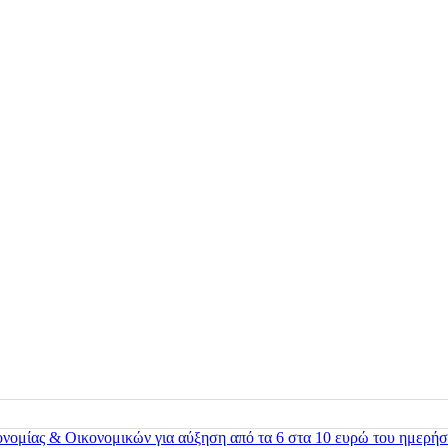
ονομίας & Οικονομικών για αύξηση από τα 6 στα 10 ευρώ του ημερήσ