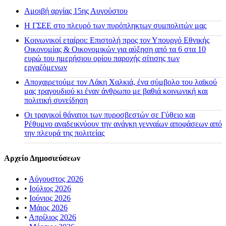
Αμοιβή αργίας 15ης Αυγούστου
H ΓΣΕΕ στο πλευρό των πυρόπληκτων συμπολιτών μας
Κοινωνικοί εταίροι: Επιστολή προς τον Υπουργό Εθνικής
Οικονομίας & Οικονομικών για αύξηση από τα 6 στα 10
ευρώ του ημερήσιου ορίου παροχής σίτισης των
εργαζόμενων
Αποχαιρετούμε τον Λάκη Χαλκιά, ένα σύμβολο του λαϊκού
μας τραγουδιού κι έναν άνθρωπο με βαθιά κοινωνική και
πολιτική συνείδηση
Οι τραγικοί θάνατοι των πυροσβεστών σε Γύθειο και
Ρέθυμνο αναδεικνύουν την ανάγκη γενναίων αποφάσεων από
την πλευρά της πολιτείας
Αρχείο Δημοσιεύσεων
•
Αύγουστος 2026
•
Ιούλιος 2026
•
Ιούνιος 2026
•
Μάιος 2026
•
Απρίλιος 2026