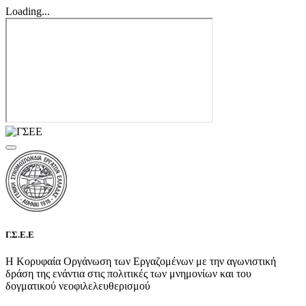
Loading...
Γ.Σ.Ε.Ε
Η Κορυφαία Οργάνωση των Εργαζομένων με την αγωνιστική
δράση της ενάντια στις πολιτικές των μνημονίων και του
δογματικού νεοφιλελευθερισμού