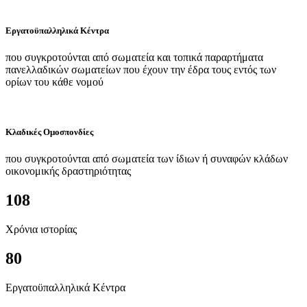
Εργατοϋπαλληλικά Κέντρα
που συγκροτούνται από σωματεία και τοπικά παραρτήματα
πανελλαδικών σωματείων που έχουν την έδρα τους εντός των
ορίων του κάθε νομού
Κλαδικές Ομοσπονδίες
που συγκροτούνται από σωματεία των ίδιων ή συναφών κλάδων
οικονομικής δραστηριότητας
108
Χρόνια ιστορίας
80
Εργατοϋπαλληλικά Κέντρα