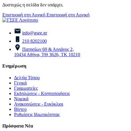
Δυστυχώς η σελίδα δεν υπάρχει.
Επιστροφή στη Αρχική
Επιστροφή στη Αρχική
info@gsee.gr
210 8202100
Πατησίων 69 & Αινιάνος 2,
10434 Αθήνα, ΤΘ 3626, ΤΚ 10210
Ενημέρωση
Δελτία Τύπου
Γενικά
Γραμματείες
Εκδηλώσεις - Κινητοποιήσεις
Νομικά
Ανακοινώσεις - Εγκύκλιοι
Βίντεο
Ρυθμίσεις Ιδιωτικότητας
Πρόσφατα Νέα