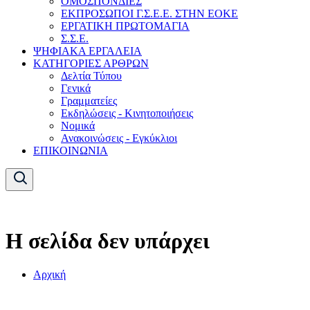
ΟΜΟΣΠΟΝΔΙΕΣ
ΕΚΠΡΟΣΩΠΟΙ Γ.Σ.Ε.Ε. ΣΤΗΝ ΕΟΚΕ
ΕΡΓΑΤΙΚΗ ΠΡΩΤΟΜΑΓΙΑ
Σ.Σ.Ε.
ΨΗΦΙΑΚΑ ΕΡΓΑΛΕΙΑ
ΚΑΤΗΓΟΡΙΕΣ ΑΡΘΡΩΝ
Δελτία Τύπου
Γενικά
Γραμματείες
Εκδηλώσεις - Κινητοποιήσεις
Νομικά
Ανακοινώσεις - Εγκύκλιοι
ΕΠΙΚΟΙΝΩΝΙΑ
Η σελίδα δεν υπάρχει
Αρχική