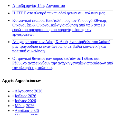
Αμοιβή αργίας 15ης Αυγούστου
H ΓΣΕΕ στο πλευρό των πυρόπληκτων συμπολιτών μας
Κοινωνικοί εταίροι: Επιστολή προς τον Υπουργό Εθνικής
Οικονομίας & Οικονομικών για αύξηση από τα 6 στα 10
ευρώ του ημερήσιου ορίου παροχής σίτισης των
εργαζόμενων
Αποχαιρετούμε τον Λάκη Χαλκιά, ένα σύμβολο του λαϊκού
μας τραγουδιού κι έναν άνθρωπο με βαθιά κοινωνική και
πολιτική συνείδηση
Οι τραγικοί θάνατοι των πυροσβεστών σε Γύθειο και
Ρέθυμνο αναδεικνύουν την ανάγκη γενναίων αποφάσεων από
την πλευρά της πολιτείας
Αρχείο Δημοσιεύσεων
•
Αύγουστος 2026
•
Ιούλιος 2026
•
Ιούνιος 2026
•
Μάιος 2026
•
Απρίλιος 2026