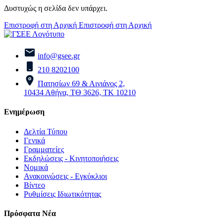
Δυστυχώς η σελίδα δεν υπάρχει.
Επιστροφή στη Αρχική
Επιστροφή στη Αρχική
info@gsee.gr
210 8202100
Πατησίων 69 & Αινιάνος 2,
10434 Αθήνα, ΤΘ 3626, ΤΚ 10210
Ενημέρωση
Δελτία Τύπου
Γενικά
Γραμματείες
Εκδηλώσεις - Κινητοποιήσεις
Νομικά
Ανακοινώσεις - Εγκύκλιοι
Βίντεο
Ρυθμίσεις Ιδιωτικότητας
Πρόσφατα Νέα