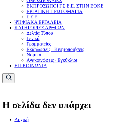
ΟΜΟΣΠΟΝΔΙΕΣ
ΕΚΠΡΟΣΩΠΟΙ Γ.Σ.Ε.Ε. ΣΤΗΝ ΕΟΚΕ
ΕΡΓΑΤΙΚΗ ΠΡΩΤΟΜΑΓΙΑ
Σ.Σ.Ε.
ΨΗΦΙΑΚΑ ΕΡΓΑΛΕΙΑ
ΚΑΤΗΓΟΡΙΕΣ ΑΡΘΡΩΝ
Δελτία Τύπου
Γενικά
Γραμματείες
Εκδηλώσεις - Κινητοποιήσεις
Νομικά
Ανακοινώσεις - Εγκύκλιοι
ΕΠΙΚΟΙΝΩΝΙΑ
Η σελίδα δεν υπάρχει
Αρχική