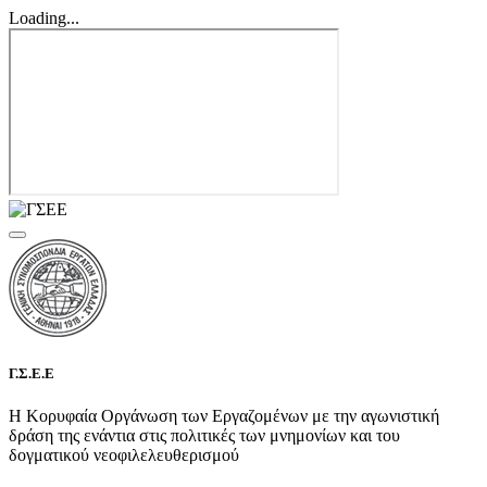
Loading...
Γ.Σ.Ε.Ε
Η Κορυφαία Οργάνωση των Εργαζομένων με την αγωνιστική
δράση της ενάντια στις πολιτικές των μνημονίων και του
δογματικού νεοφιλελευθερισμού