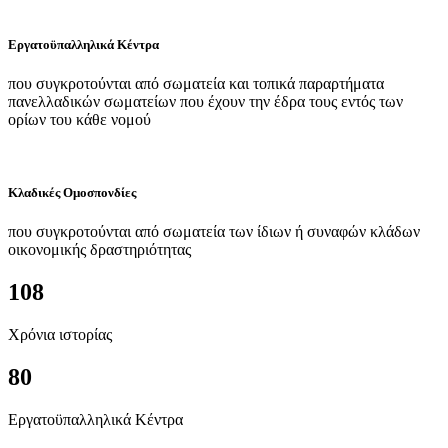
Εργατοϋπαλληλικά Κέντρα
που συγκροτούνται από σωματεία και τοπικά παραρτήματα
πανελλαδικών σωματείων που έχουν την έδρα τους εντός των
ορίων του κάθε νομού
Κλαδικές Ομοσπονδίες
που συγκροτούνται από σωματεία των ίδιων ή συναφών κλάδων
οικονομικής δραστηριότητας
108
Χρόνια ιστορίας
80
Εργατοϋπαλληλικά Κέντρα