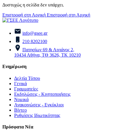
Δυστυχώς η σελίδα δεν υπάρχει.
Επιστροφή στη Αρχική
Επιστροφή στη Αρχική
info@gsee.gr
210 8202100
Πατησίων 69 & Αινιάνος 2,
10434 Αθήνα, ΤΘ 3626, ΤΚ 10210
Ενημέρωση
Δελτία Τύπου
Γενικά
Γραμματείες
Εκδηλώσεις - Κινητοποιήσεις
Νομικά
Ανακοινώσεις - Εγκύκλιοι
Βίντεο
Ρυθμίσεις Ιδιωτικότητας
Πρόσφατα Νέα