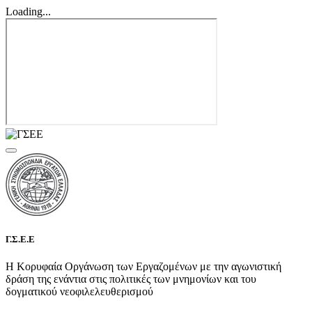
Loading...
Γ.Σ.Ε.Ε
Η Κορυφαία Οργάνωση των Εργαζομένων με την αγωνιστική
δράση της ενάντια στις πολιτικές των μνημονίων και του
δογματικού νεοφιλελευθερισμού