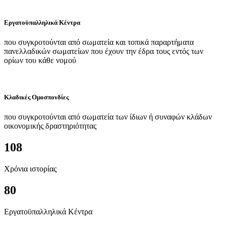
Εργατοϋπαλληλικά Κέντρα
που συγκροτούνται από σωματεία και τοπικά παραρτήματα
πανελλαδικών σωματείων που έχουν την έδρα τους εντός των
ορίων του κάθε νομού
Κλαδικές Ομοσπονδίες
που συγκροτούνται από σωματεία των ίδιων ή συναφών κλάδων
οικονομικής δραστηριότητας
108
Χρόνια ιστορίας
80
Εργατοϋπαλληλικά Κέντρα