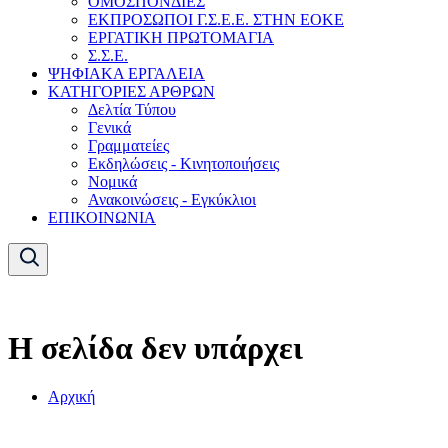
ΟΜΟΣΠΟΝΔΙΕΣ
ΕΚΠΡΟΣΩΠΟΙ Γ.Σ.Ε.Ε. ΣΤΗΝ ΕΟΚΕ
ΕΡΓΑΤΙΚΗ ΠΡΩΤΟΜΑΓΙΑ
Σ.Σ.Ε.
ΨΗΦΙΑΚΑ ΕΡΓΑΛΕΙΑ
ΚΑΤΗΓΟΡΙΕΣ ΑΡΘΡΩΝ
Δελτία Τύπου
Γενικά
Γραμματείες
Εκδηλώσεις - Κινητοποιήσεις
Νομικά
Ανακοινώσεις - Εγκύκλιοι
ΕΠΙΚΟΙΝΩΝΙΑ
Η σελίδα δεν υπάρχει
Αρχική