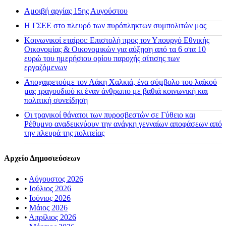
Αμοιβή αργίας 15ης Αυγούστου
H ΓΣΕΕ στο πλευρό των πυρόπληκτων συμπολιτών μας
Κοινωνικοί εταίροι: Επιστολή προς τον Υπουργό Εθνικής
Οικονομίας & Οικονομικών για αύξηση από τα 6 στα 10
ευρώ του ημερήσιου ορίου παροχής σίτισης των
εργαζόμενων
Αποχαιρετούμε τον Λάκη Χαλκιά, ένα σύμβολο του λαϊκού
μας τραγουδιού κι έναν άνθρωπο με βαθιά κοινωνική και
πολιτική συνείδηση
Οι τραγικοί θάνατοι των πυροσβεστών σε Γύθειο και
Ρέθυμνο αναδεικνύουν την ανάγκη γενναίων αποφάσεων από
την πλευρά της πολιτείας
Αρχείο Δημοσιεύσεων
•
Αύγουστος 2026
•
Ιούλιος 2026
•
Ιούνιος 2026
•
Μάιος 2026
•
Απρίλιος 2026