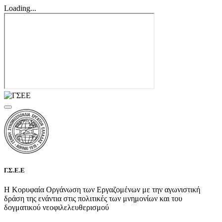
Loading...
Γ.Σ.Ε.Ε
Η Κορυφαία Οργάνωση των Εργαζομένων με την αγωνιστική
δράση της ενάντια στις πολιτικές των μνημονίων και του
δογματικού νεοφιλελευθερισμού