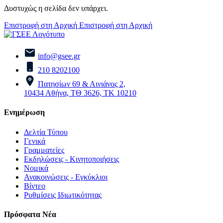
Δυστυχώς η σελίδα δεν υπάρχει.
Επιστροφή στη Αρχική
Επιστροφή στη Αρχική
info@gsee.gr
210 8202100
Πατησίων 69 & Αινιάνος 2,
10434 Αθήνα, ΤΘ 3626, ΤΚ 10210
Ενημέρωση
Δελτία Τύπου
Γενικά
Γραμματείες
Εκδηλώσεις - Κινητοποιήσεις
Νομικά
Ανακοινώσεις - Εγκύκλιοι
Βίντεο
Ρυθμίσεις Ιδιωτικότητας
Πρόσφατα Νέα