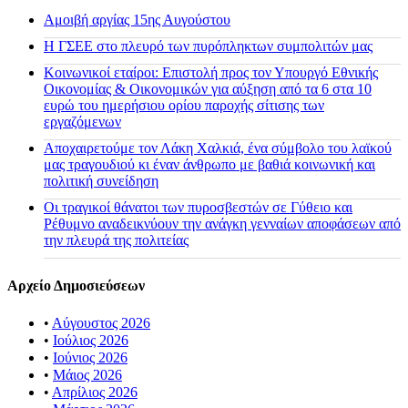
Αμοιβή αργίας 15ης Αυγούστου
H ΓΣΕΕ στο πλευρό των πυρόπληκτων συμπολιτών μας
Κοινωνικοί εταίροι: Επιστολή προς τον Υπουργό Εθνικής
Οικονομίας & Οικονομικών για αύξηση από τα 6 στα 10
ευρώ του ημερήσιου ορίου παροχής σίτισης των
εργαζόμενων
Αποχαιρετούμε τον Λάκη Χαλκιά, ένα σύμβολο του λαϊκού
μας τραγουδιού κι έναν άνθρωπο με βαθιά κοινωνική και
πολιτική συνείδηση
Οι τραγικοί θάνατοι των πυροσβεστών σε Γύθειο και
Ρέθυμνο αναδεικνύουν την ανάγκη γενναίων αποφάσεων από
την πλευρά της πολιτείας
Αρχείο Δημοσιεύσεων
•
Αύγουστος 2026
•
Ιούλιος 2026
•
Ιούνιος 2026
•
Μάιος 2026
•
Απρίλιος 2026