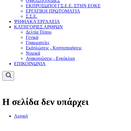
ΟΜΟΣΠΟΝΔΙΕΣ
ΕΚΠΡΟΣΩΠΟΙ Γ.Σ.Ε.Ε. ΣΤΗΝ ΕΟΚΕ
ΕΡΓΑΤΙΚΗ ΠΡΩΤΟΜΑΓΙΑ
Σ.Σ.Ε.
ΨΗΦΙΑΚΑ ΕΡΓΑΛΕΙΑ
ΚΑΤΗΓΟΡΙΕΣ ΑΡΘΡΩΝ
Δελτία Τύπου
Γενικά
Γραμματείες
Εκδηλώσεις - Κινητοποιήσεις
Νομικά
Ανακοινώσεις - Εγκύκλιοι
ΕΠΙΚΟΙΝΩΝΙΑ
Η σελίδα δεν υπάρχει
Αρχική