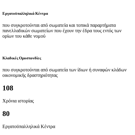
Εργατοϋπαλληλικά Κέντρα
που συγκροτούνται από σωματεία και τοπικά παραρτήματα
πανελλαδικών σωματείων που έχουν την έδρα τους εντός των
ορίων του κάθε νομού
Κλαδικές Ομοσπονδίες
που συγκροτούνται από σωματεία των ίδιων ή συναφών κλάδων
οικονομικής δραστηριότητας
108
Χρόνια ιστορίας
80
Εργατοϋπαλληλικά Κέντρα