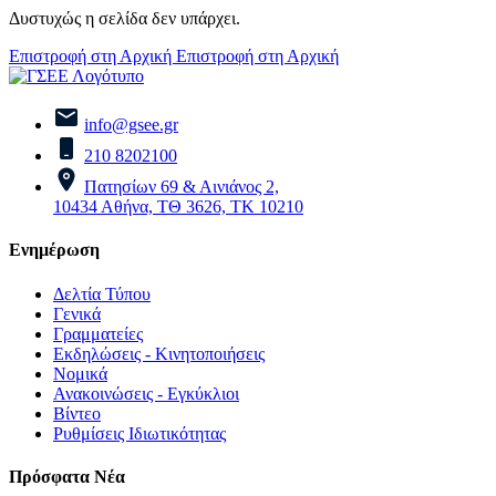
Δυστυχώς η σελίδα δεν υπάρχει.
Επιστροφή στη Αρχική
Επιστροφή στη Αρχική
info@gsee.gr
210 8202100
Πατησίων 69 & Αινιάνος 2,
10434 Αθήνα, ΤΘ 3626, ΤΚ 10210
Ενημέρωση
Δελτία Τύπου
Γενικά
Γραμματείες
Εκδηλώσεις - Κινητοποιήσεις
Νομικά
Ανακοινώσεις - Εγκύκλιοι
Βίντεο
Ρυθμίσεις Ιδιωτικότητας
Πρόσφατα Νέα