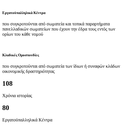
Εργατοϋπαλληλικά Κέντρα
που συγκροτούνται από σωματεία και τοπικά παραρτήματα
πανελλαδικών σωματείων που έχουν την έδρα τους εντός των
ορίων του κάθε νομού
Κλαδικές Ομοσπονδίες
που συγκροτούνται από σωματεία των ίδιων ή συναφών κλάδων
οικονομικής δραστηριότητας
108
Χρόνια ιστορίας
80
Εργατοϋπαλληλικά Κέντρα