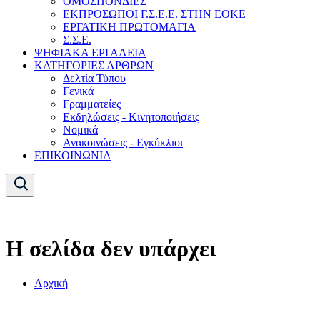
ΟΜΟΣΠΟΝΔΙΕΣ
ΕΚΠΡΟΣΩΠΟΙ Γ.Σ.Ε.Ε. ΣΤΗΝ ΕΟΚΕ
ΕΡΓΑΤΙΚΗ ΠΡΩΤΟΜΑΓΙΑ
Σ.Σ.Ε.
ΨΗΦΙΑΚΑ ΕΡΓΑΛΕΙΑ
ΚΑΤΗΓΟΡΙΕΣ ΑΡΘΡΩΝ
Δελτία Τύπου
Γενικά
Γραμματείες
Εκδηλώσεις - Κινητοποιήσεις
Νομικά
Ανακοινώσεις - Εγκύκλιοι
ΕΠΙΚΟΙΝΩΝΙΑ
Η σελίδα δεν υπάρχει
Αρχική