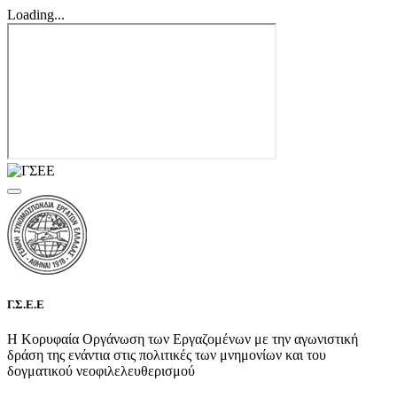
Loading...
Γ.Σ.Ε.Ε
Η Κορυφαία Οργάνωση των Εργαζομένων με την αγωνιστική
δράση της ενάντια στις πολιτικές των μνημονίων και του
δογματικού νεοφιλελευθερισμού