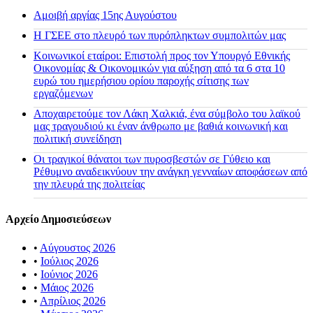
Αμοιβή αργίας 15ης Αυγούστου
H ΓΣΕΕ στο πλευρό των πυρόπληκτων συμπολιτών μας
Κοινωνικοί εταίροι: Επιστολή προς τον Υπουργό Εθνικής
Οικονομίας & Οικονομικών για αύξηση από τα 6 στα 10
ευρώ του ημερήσιου ορίου παροχής σίτισης των
εργαζόμενων
Αποχαιρετούμε τον Λάκη Χαλκιά, ένα σύμβολο του λαϊκού
μας τραγουδιού κι έναν άνθρωπο με βαθιά κοινωνική και
πολιτική συνείδηση
Οι τραγικοί θάνατοι των πυροσβεστών σε Γύθειο και
Ρέθυμνο αναδεικνύουν την ανάγκη γενναίων αποφάσεων από
την πλευρά της πολιτείας
Αρχείο Δημοσιεύσεων
•
Αύγουστος 2026
•
Ιούλιος 2026
•
Ιούνιος 2026
•
Μάιος 2026
•
Απρίλιος 2026