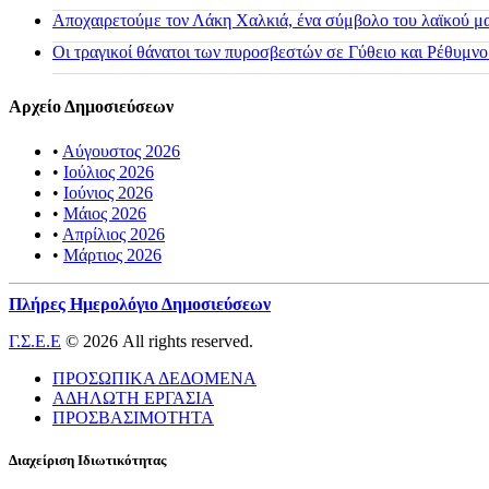
Αποχαιρετούμε τον Λάκη Χαλκιά, ένα σύμβολο του λαϊκού μας
Οι τραγικοί θάνατοι των πυροσβεστών σε Γύθειο και Ρέθυμνο
Αρχείο Δημοσιεύσεων
•
Αύγουστος 2026
•
Ιούλιος 2026
•
Ιούνιος 2026
•
Μάιος 2026
•
Απρίλιος 2026
•
Μάρτιος 2026
Πλήρες Ημερολόγιο Δημοσιεύσεων
Γ.Σ.Ε.Ε
© 2026 All rights reserved.
ΠΡΟΣΩΠΙΚΑ ΔΕΔΟΜΕΝΑ
ΑΔΗΛΩΤΗ ΕΡΓΑΣΙΑ
ΠΡΟΣΒΑΣΙΜΟΤΗΤΑ
Διαχείριση Ιδιωτικότητας