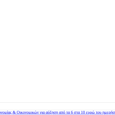
ονομίας & Οικονομικών για αύξηση από τα 6 στα 10 ευρώ του ημερήσ