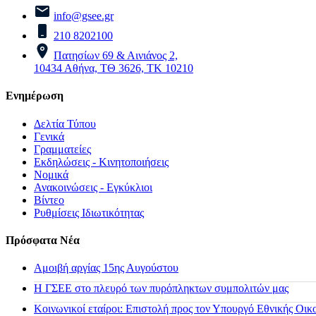
info@gsee.gr
210 8202100
Πατησίων 69 & Αινιάνος 2,
10434 Αθήνα, ΤΘ 3626, ΤΚ 10210
Ενημέρωση
Δελτία Τύπου
Γενικά
Γραμματείες
Εκδηλώσεις - Κινητοποιήσεις
Νομικά
Ανακοινώσεις - Εγκύκλιοι
Βίντεο
Ρυθμίσεις Ιδιωτικότητας
Πρόσφατα Νέα
Αμοιβή αργίας 15ης Αυγούστου
H ΓΣΕΕ στο πλευρό των πυρόπληκτων συμπολιτών μας
Κοινωνικοί εταίροι: Επιστολή προς τον Υπουργό Εθνικής Οικ