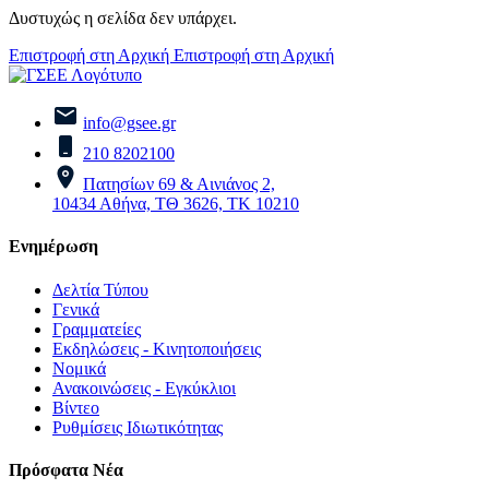
Δυστυχώς η σελίδα δεν υπάρχει.
Επιστροφή στη Αρχική
Επιστροφή στη Αρχική
info@gsee.gr
210 8202100
Πατησίων 69 & Αινιάνος 2,
10434 Αθήνα, ΤΘ 3626, ΤΚ 10210
Ενημέρωση
Δελτία Τύπου
Γενικά
Γραμματείες
Εκδηλώσεις - Κινητοποιήσεις
Νομικά
Ανακοινώσεις - Εγκύκλιοι
Βίντεο
Ρυθμίσεις Ιδιωτικότητας
Πρόσφατα Νέα