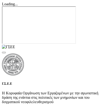
Loading...
Γ.Σ.Ε.Ε
Η Κορυφαία Οργάνωση των Εργαζομένων με την αγωνιστική
δράση της ενάντια στις πολιτικές των μνημονίων και του
δογματικού νεοφιλελευθερισμού