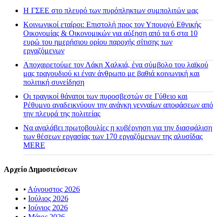
H ΓΣΕΕ στο πλευρό των πυρόπληκτων συμπολιτών μας
Κοινωνικοί εταίροι: Επιστολή προς τον Υπουργό Εθνικής
Οικονομίας & Οικονομικών για αύξηση από τα 6 στα 10
ευρώ του ημερήσιου ορίου παροχής σίτισης των
εργαζόμενων
Αποχαιρετούμε τον Λάκη Χαλκιά, ένα σύμβολο του λαϊκού
μας τραγουδιού κι έναν άνθρωπο με βαθιά κοινωνική και
πολιτική συνείδηση
Οι τραγικοί θάνατοι των πυροσβεστών σε Γύθειο και
Ρέθυμνο αναδεικνύουν την ανάγκη γενναίων αποφάσεων από
την πλευρά της πολιτείας
Να αναλάβει πρωτοβουλίες η κυβέρνηση για την διασφάλιση
των θέσεων εργασίας των 170 εργαζόμενων της αλυσίδας
MERE
Αρχείο Δημοσιεύσεων
•
Αύγουστος 2026
•
Ιούλιος 2026
•
Ιούνιος 2026
•
Μάιος 2026