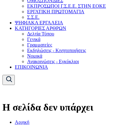
ΟΜΟΣΠΟΝΔΙΕΣ
ΕΚΠΡΟΣΩΠΟΙ Γ.Σ.Ε.Ε. ΣΤΗΝ ΕΟΚΕ
ΕΡΓΑΤΙΚΗ ΠΡΩΤΟΜΑΓΙΑ
Σ.Σ.Ε.
ΨΗΦΙΑΚΑ ΕΡΓΑΛΕΙΑ
ΚΑΤΗΓΟΡΙΕΣ ΑΡΘΡΩΝ
Δελτία Τύπου
Γενικά
Γραμματείες
Εκδηλώσεις - Κινητοποιήσεις
Νομικά
Ανακοινώσεις - Εγκύκλιοι
ΕΠΙΚΟΙΝΩΝΙΑ
Η σελίδα δεν υπάρχει
Αρχική