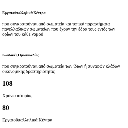
Εργατοϋπαλληλικά Κέντρα
που συγκροτούνται από σωματεία και τοπικά παραρτήματα
πανελλαδικών σωματείων που έχουν την έδρα τους εντός των
ορίων του κάθε νομού
Κλαδικές Ομοσπονδίες
που συγκροτούνται από σωματεία των ίδιων ή συναφών κλάδων
οικονομικής δραστηριότητας
108
Χρόνια ιστορίας
80
Εργατοϋπαλληλικά Κέντρα