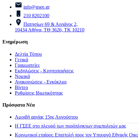
info@gsee.gr
210 8202100
Πατησίων 69 & Αινιάνος 2,
10434 Αθήνα, ΤΘ 3626, ΤΚ 10210
Ενημέρωση
Δελτία Τύπου
Γενικά
Γραμματείες
Εκδηλώσεις - Κινητοποιήσεις
Νομικά
Ανακοινώσεις - Εγκύκλιοι
Βίντεο
Ρυθμίσεις Ιδιωτικότητας
Πρόσφατα Νέα
Αμοιβή αργίας 15ης Αυγούστου
H ΓΣΕΕ στο πλευρό των πυρόπληκτων συμπολιτών μας
Κοινωνικοί εταίροι: Επιστολή προς τον Υπουργό Εθνικής Οικ