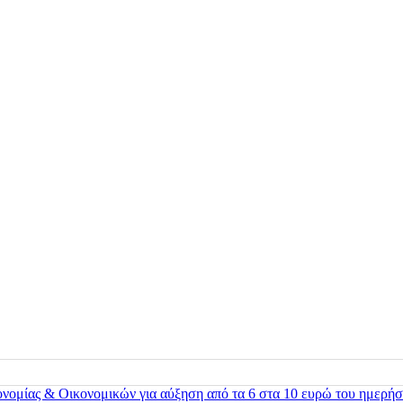
ονομίας & Οικονομικών για αύξηση από τα 6 στα 10 ευρώ του ημερήσ