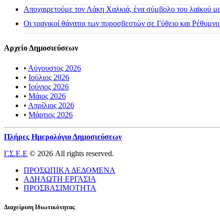
Αποχαιρετούμε τον Λάκη Χαλκιά, ένα σύμβολο του λαϊκού μας
Οι τραγικοί θάνατοι των πυροσβεστών σε Γύθειο και Ρέθυμνο
Αρχείο Δημοσιεύσεων
•
Αύγουστος 2026
•
Ιούλιος 2026
•
Ιούνιος 2026
•
Μάιος 2026
•
Απρίλιος 2026
•
Μάρτιος 2026
Πλήρες Ημερολόγιο Δημοσιεύσεων
Γ.Σ.Ε.Ε
© 2026 All rights reserved.
ΠΡΟΣΩΠΙΚΑ ΔΕΔΟΜΕΝΑ
ΑΔΗΛΩΤΗ ΕΡΓΑΣΙΑ
ΠΡΟΣΒΑΣΙΜΟΤΗΤΑ
Διαχείριση Ιδιωτικότητας