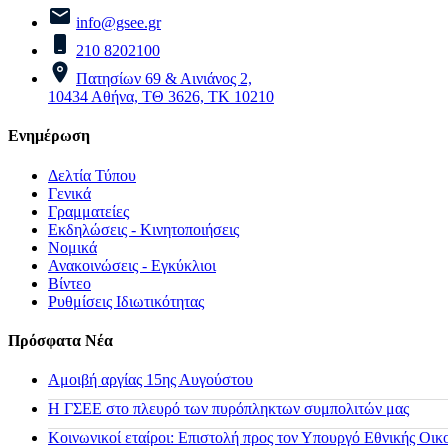
info@gsee.gr
210 8202100
Πατησίων 69 & Αινιάνος 2,
10434 Αθήνα, ΤΘ 3626, ΤΚ 10210
Ενημέρωση
Δελτία Τύπου
Γενικά
Γραμματείες
Εκδηλώσεις - Κινητοποιήσεις
Νομικά
Ανακοινώσεις - Εγκύκλιοι
Βίντεο
Ρυθμίσεις Ιδιωτικότητας
Πρόσφατα Νέα
Αμοιβή αργίας 15ης Αυγούστου
H ΓΣΕΕ στο πλευρό των πυρόπληκτων συμπολιτών μας
Κοινωνικοί εταίροι: Επιστολή προς τον Υπουργό Εθνικής Οικ