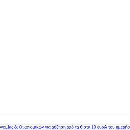
ονομίας & Οικονομικών για αύξηση από τα 6 στα 10 ευρώ του ημερήσ