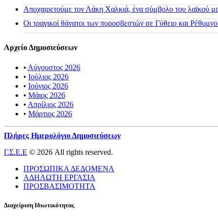
Αποχαιρετούμε τον Λάκη Χαλκιά, ένα σύμβολο του λαϊκού μας
Οι τραγικοί θάνατοι των πυροσβεστών σε Γύθειο και Ρέθυμνο
Αρχείο Δημοσιεύσεων
•
Αύγουστος 2026
•
Ιούλιος 2026
•
Ιούνιος 2026
•
Μάιος 2026
•
Απρίλιος 2026
•
Μάρτιος 2026
Πλήρες Ημερολόγιο Δημοσιεύσεων
Γ.Σ.Ε.Ε
© 2026 All rights reserved.
ΠΡΟΣΩΠΙΚΑ ΔΕΔΟΜΕΝΑ
ΑΔΗΛΩΤΗ ΕΡΓΑΣΙΑ
ΠΡΟΣΒΑΣΙΜΟΤΗΤΑ
Διαχείριση Ιδιωτικότητας