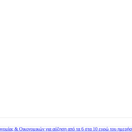
ονομίας & Οικονομικών για αύξηση από τα 6 στα 10 ευρώ του ημερήσ