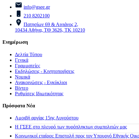
info@gsee.gr
210 8202100
Πατησίων 69 & Αινιάνος 2,
10434 Αθήνα, ΤΘ 3626, ΤΚ 10210
Ενημέρωση
Δελτία Τύπου
Γενικά
Γραμματείες
Εκδηλώσεις - Κινητοποιήσεις
Νομικά
Ανακοινώσεις - Εγκύκλιοι
Βίντεο
Ρυθμίσεις Ιδιωτικότητας
Πρόσφατα Νέα
Αμοιβή αργίας 15ης Αυγούστου
H ΓΣΕΕ στο πλευρό των πυρόπληκτων συμπολιτών μας
Κοινωνικοί εταίροι: Επιστολή προς τον Υπουργό Εθνικής Οικ