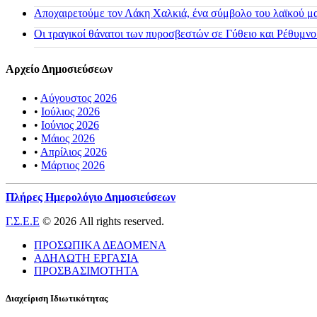
Αποχαιρετούμε τον Λάκη Χαλκιά, ένα σύμβολο του λαϊκού μας
Οι τραγικοί θάνατοι των πυροσβεστών σε Γύθειο και Ρέθυμνο
Αρχείο Δημοσιεύσεων
•
Αύγουστος 2026
•
Ιούλιος 2026
•
Ιούνιος 2026
•
Μάιος 2026
•
Απρίλιος 2026
•
Μάρτιος 2026
Πλήρες Ημερολόγιο Δημοσιεύσεων
Γ.Σ.Ε.Ε
© 2026 All rights reserved.
ΠΡΟΣΩΠΙΚΑ ΔΕΔΟΜΕΝΑ
ΑΔΗΛΩΤΗ ΕΡΓΑΣΙΑ
ΠΡΟΣΒΑΣΙΜΟΤΗΤΑ
Διαχείριση Ιδιωτικότητας