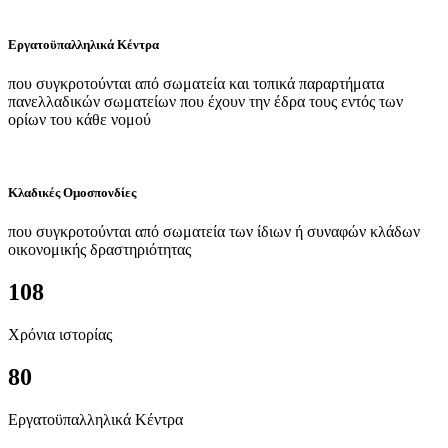
Εργατοϋπαλληλικά Κέντρα
που συγκροτούνται από σωματεία και τοπικά παραρτήματα
πανελλαδικών σωματείων που έχουν την έδρα τους εντός των
ορίων του κάθε νομού
Κλαδικές Ομοσπονδίες
που συγκροτούνται από σωματεία των ίδιων ή συναφών κλάδων
οικονομικής δραστηριότητας
108
Χρόνια ιστορίας
80
Εργατοϋπαλληλικά Κέντρα