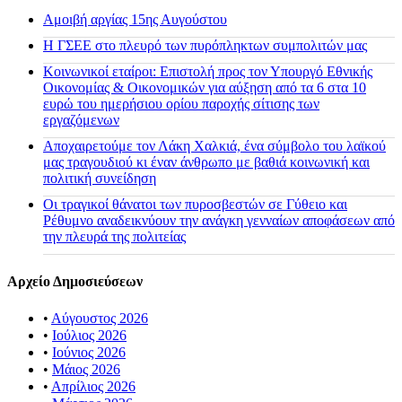
Αμοιβή αργίας 15ης Αυγούστου
H ΓΣΕΕ στο πλευρό των πυρόπληκτων συμπολιτών μας
Κοινωνικοί εταίροι: Επιστολή προς τον Υπουργό Εθνικής
Οικονομίας & Οικονομικών για αύξηση από τα 6 στα 10
ευρώ του ημερήσιου ορίου παροχής σίτισης των
εργαζόμενων
Αποχαιρετούμε τον Λάκη Χαλκιά, ένα σύμβολο του λαϊκού
μας τραγουδιού κι έναν άνθρωπο με βαθιά κοινωνική και
πολιτική συνείδηση
Οι τραγικοί θάνατοι των πυροσβεστών σε Γύθειο και
Ρέθυμνο αναδεικνύουν την ανάγκη γενναίων αποφάσεων από
την πλευρά της πολιτείας
Αρχείο Δημοσιεύσεων
•
Αύγουστος 2026
•
Ιούλιος 2026
•
Ιούνιος 2026
•
Μάιος 2026
•
Απρίλιος 2026