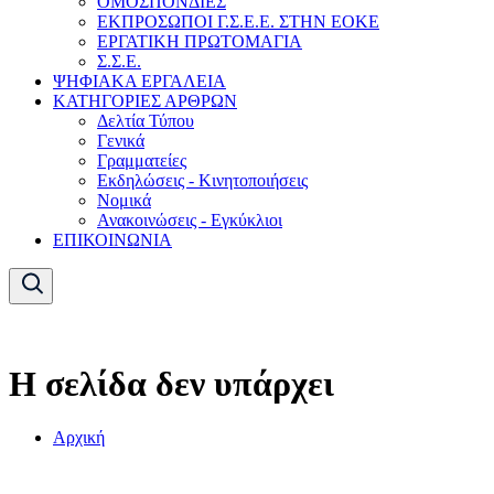
ΟΜΟΣΠΟΝΔΙΕΣ
ΕΚΠΡΟΣΩΠΟΙ Γ.Σ.Ε.Ε. ΣΤΗΝ ΕΟΚΕ
ΕΡΓΑΤΙΚΗ ΠΡΩΤΟΜΑΓΙΑ
Σ.Σ.Ε.
ΨΗΦΙΑΚΑ ΕΡΓΑΛΕΙΑ
ΚΑΤΗΓΟΡΙΕΣ ΑΡΘΡΩΝ
Δελτία Τύπου
Γενικά
Γραμματείες
Εκδηλώσεις - Κινητοποιήσεις
Νομικά
Ανακοινώσεις - Εγκύκλιοι
ΕΠΙΚΟΙΝΩΝΙΑ
Η σελίδα δεν υπάρχει
Αρχική