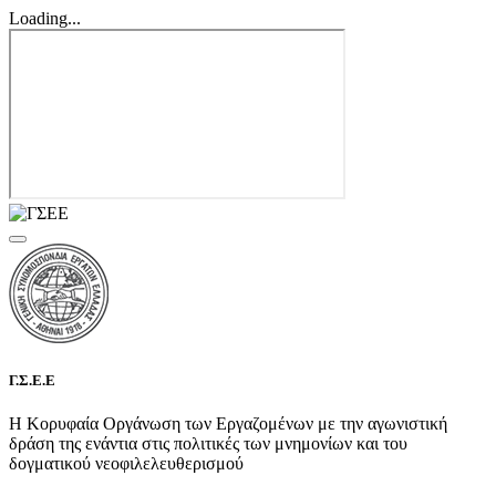
Loading...
Γ.Σ.Ε.Ε
Η Κορυφαία Οργάνωση των Εργαζομένων με την αγωνιστική
δράση της ενάντια στις πολιτικές των μνημονίων και του
δογματικού νεοφιλελευθερισμού