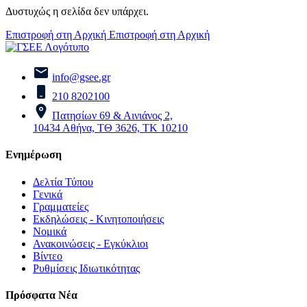
Δυστυχώς η σελίδα δεν υπάρχει.
Επιστροφή στη Αρχική
Επιστροφή στη Αρχική
info@gsee.gr
210 8202100
Πατησίων 69 & Αινιάνος 2,
10434 Αθήνα, ΤΘ 3626, ΤΚ 10210
Ενημέρωση
Δελτία Τύπου
Γενικά
Γραμματείες
Εκδηλώσεις - Κινητοποιήσεις
Νομικά
Ανακοινώσεις - Εγκύκλιοι
Βίντεο
Ρυθμίσεις Ιδιωτικότητας
Πρόσφατα Νέα