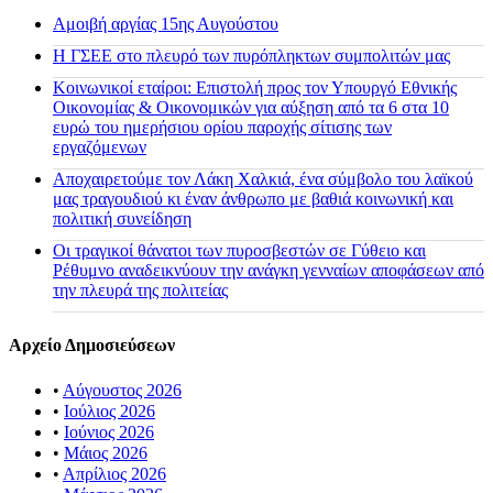
Αμοιβή αργίας 15ης Αυγούστου
H ΓΣΕΕ στο πλευρό των πυρόπληκτων συμπολιτών μας
Κοινωνικοί εταίροι: Επιστολή προς τον Υπουργό Εθνικής
Οικονομίας & Οικονομικών για αύξηση από τα 6 στα 10
ευρώ του ημερήσιου ορίου παροχής σίτισης των
εργαζόμενων
Αποχαιρετούμε τον Λάκη Χαλκιά, ένα σύμβολο του λαϊκού
μας τραγουδιού κι έναν άνθρωπο με βαθιά κοινωνική και
πολιτική συνείδηση
Οι τραγικοί θάνατοι των πυροσβεστών σε Γύθειο και
Ρέθυμνο αναδεικνύουν την ανάγκη γενναίων αποφάσεων από
την πλευρά της πολιτείας
Αρχείο Δημοσιεύσεων
•
Αύγουστος 2026
•
Ιούλιος 2026
•
Ιούνιος 2026
•
Μάιος 2026
•
Απρίλιος 2026