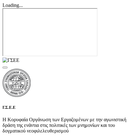
Loading...
Γ.Σ.Ε.Ε
Η Κορυφαία Οργάνωση των Εργαζομένων με την αγωνιστική
δράση της ενάντια στις πολιτικές των μνημονίων και του
δογματικού νεοφιλελευθερισμού