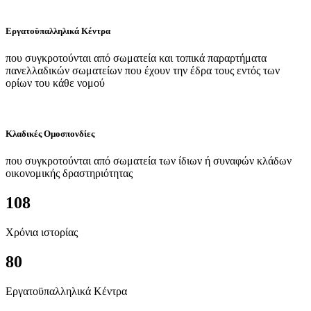
Εργατοϋπαλληλικά Κέντρα
που συγκροτούνται από σωματεία και τοπικά παραρτήματα
πανελλαδικών σωματείων που έχουν την έδρα τους εντός των
ορίων του κάθε νομού
Κλαδικές Ομοσπονδίες
που συγκροτούνται από σωματεία των ίδιων ή συναφών κλάδων
οικονομικής δραστηριότητας
108
Χρόνια ιστορίας
80
Εργατοϋπαλληλικά Κέντρα