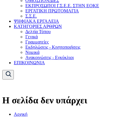
ΟΜΟΣΠΟΝΔΙΕΣ
ΕΚΠΡΟΣΩΠΟΙ Γ.Σ.Ε.Ε. ΣΤΗΝ ΕΟΚΕ
ΕΡΓΑΤΙΚΗ ΠΡΩΤΟΜΑΓΙΑ
Σ.Σ.Ε.
ΨΗΦΙΑΚΑ ΕΡΓΑΛΕΙΑ
ΚΑΤΗΓΟΡΙΕΣ ΑΡΘΡΩΝ
Δελτία Τύπου
Γενικά
Γραμματείες
Εκδηλώσεις - Κινητοποιήσεις
Νομικά
Ανακοινώσεις - Εγκύκλιοι
ΕΠΙΚΟΙΝΩΝΙΑ
Η σελίδα δεν υπάρχει
Αρχική