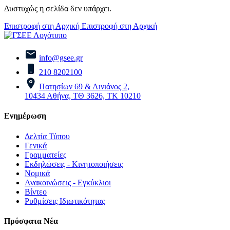
Δυστυχώς η σελίδα δεν υπάρχει.
Επιστροφή στη Αρχική
Επιστροφή στη Αρχική
info@gsee.gr
210 8202100
Πατησίων 69 & Αινιάνος 2,
10434 Αθήνα, ΤΘ 3626, ΤΚ 10210
Ενημέρωση
Δελτία Τύπου
Γενικά
Γραμματείες
Εκδηλώσεις - Κινητοποιήσεις
Νομικά
Ανακοινώσεις - Εγκύκλιοι
Βίντεο
Ρυθμίσεις Ιδιωτικότητας
Πρόσφατα Νέα