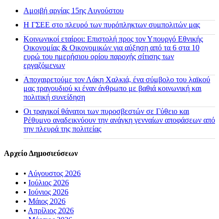
Αμοιβή αργίας 15ης Αυγούστου
H ΓΣΕΕ στο πλευρό των πυρόπληκτων συμπολιτών μας
Κοινωνικοί εταίροι: Επιστολή προς τον Υπουργό Εθνικής
Οικονομίας & Οικονομικών για αύξηση από τα 6 στα 10
ευρώ του ημερήσιου ορίου παροχής σίτισης των
εργαζόμενων
Αποχαιρετούμε τον Λάκη Χαλκιά, ένα σύμβολο του λαϊκού
μας τραγουδιού κι έναν άνθρωπο με βαθιά κοινωνική και
πολιτική συνείδηση
Οι τραγικοί θάνατοι των πυροσβεστών σε Γύθειο και
Ρέθυμνο αναδεικνύουν την ανάγκη γενναίων αποφάσεων από
την πλευρά της πολιτείας
Αρχείο Δημοσιεύσεων
•
Αύγουστος 2026
•
Ιούλιος 2026
•
Ιούνιος 2026
•
Μάιος 2026
•
Απρίλιος 2026