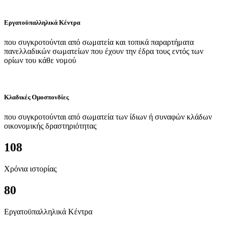
Εργατοϋπαλληλικά Κέντρα
που συγκροτούνται από σωματεία και τοπικά παραρτήματα
πανελλαδικών σωματείων που έχουν την έδρα τους εντός των
ορίων του κάθε νομού
Κλαδικές Ομοσπονδίες
που συγκροτούνται από σωματεία των ίδιων ή συναφών κλάδων
οικονομικής δραστηριότητας
108
Χρόνια ιστορίας
80
Εργατοϋπαλληλικά Κέντρα