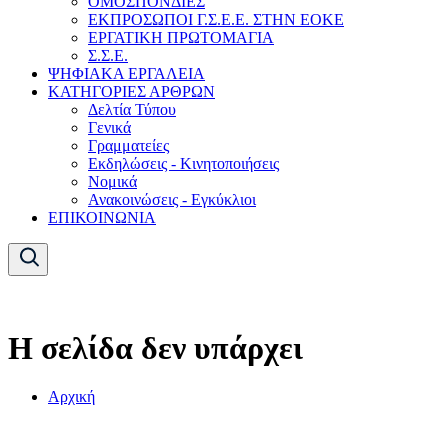
ΟΜΟΣΠΟΝΔΙΕΣ
ΕΚΠΡΟΣΩΠΟΙ Γ.Σ.Ε.Ε. ΣΤΗΝ ΕΟΚΕ
ΕΡΓΑΤΙΚΗ ΠΡΩΤΟΜΑΓΙΑ
Σ.Σ.Ε.
ΨΗΦΙΑΚΑ ΕΡΓΑΛΕΙΑ
ΚΑΤΗΓΟΡΙΕΣ ΑΡΘΡΩΝ
Δελτία Τύπου
Γενικά
Γραμματείες
Εκδηλώσεις - Κινητοποιήσεις
Νομικά
Ανακοινώσεις - Εγκύκλιοι
ΕΠΙΚΟΙΝΩΝΙΑ
Η σελίδα δεν υπάρχει
Αρχική