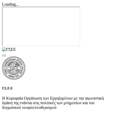
Loading...
Γ.Σ.Ε.Ε
Η Κορυφαία Οργάνωση των Εργαζομένων με την αγωνιστική
δράση της ενάντια στις πολιτικές των μνημονίων και του
δογματικού νεοφιλελευθερισμού