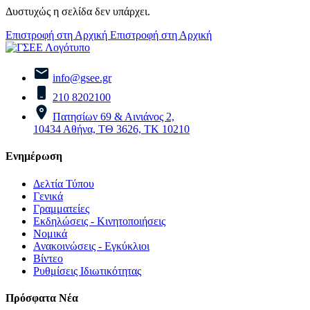
Δυστυχώς η σελίδα δεν υπάρχει.
Επιστροφή στη Αρχική
Επιστροφή στη Αρχική
info@gsee.gr
210 8202100
Πατησίων 69 & Αινιάνος 2,
10434 Αθήνα, ΤΘ 3626, ΤΚ 10210
Ενημέρωση
Δελτία Τύπου
Γενικά
Γραμματείες
Εκδηλώσεις - Κινητοποιήσεις
Νομικά
Ανακοινώσεις - Εγκύκλιοι
Βίντεο
Ρυθμίσεις Ιδιωτικότητας
Πρόσφατα Νέα