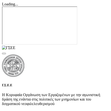
Loading...
Γ.Σ.Ε.Ε
Η Κορυφαία Οργάνωση των Εργαζομένων με την αγωνιστική
δράση της ενάντια στις πολιτικές των μνημονίων και του
δογματικού νεοφιλελευθερισμού