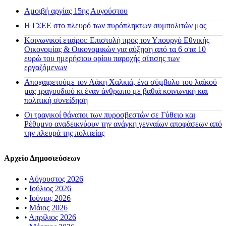
Αμοιβή αργίας 15ης Αυγούστου
H ΓΣΕΕ στο πλευρό των πυρόπληκτων συμπολιτών μας
Κοινωνικοί εταίροι: Επιστολή προς τον Υπουργό Εθνικής
Οικονομίας & Οικονομικών για αύξηση από τα 6 στα 10
ευρώ του ημερήσιου ορίου παροχής σίτισης των
εργαζόμενων
Αποχαιρετούμε τον Λάκη Χαλκιά, ένα σύμβολο του λαϊκού
μας τραγουδιού κι έναν άνθρωπο με βαθιά κοινωνική και
πολιτική συνείδηση
Οι τραγικοί θάνατοι των πυροσβεστών σε Γύθειο και
Ρέθυμνο αναδεικνύουν την ανάγκη γενναίων αποφάσεων από
την πλευρά της πολιτείας
Αρχείο Δημοσιεύσεων
•
Αύγουστος 2026
•
Ιούλιος 2026
•
Ιούνιος 2026
•
Μάιος 2026
•
Απρίλιος 2026