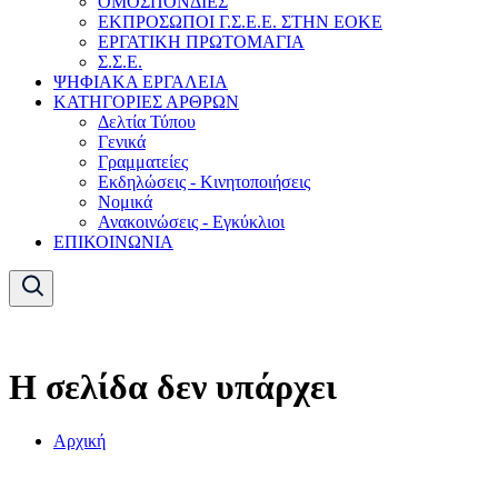
ΟΜΟΣΠΟΝΔΙΕΣ
ΕΚΠΡΟΣΩΠΟΙ Γ.Σ.Ε.Ε. ΣΤΗΝ ΕΟΚΕ
ΕΡΓΑΤΙΚΗ ΠΡΩΤΟΜΑΓΙΑ
Σ.Σ.Ε.
ΨΗΦΙΑΚΑ ΕΡΓΑΛΕΙΑ
ΚΑΤΗΓΟΡΙΕΣ ΑΡΘΡΩΝ
Δελτία Τύπου
Γενικά
Γραμματείες
Εκδηλώσεις - Κινητοποιήσεις
Νομικά
Ανακοινώσεις - Εγκύκλιοι
ΕΠΙΚΟΙΝΩΝΙΑ
Η σελίδα δεν υπάρχει
Αρχική