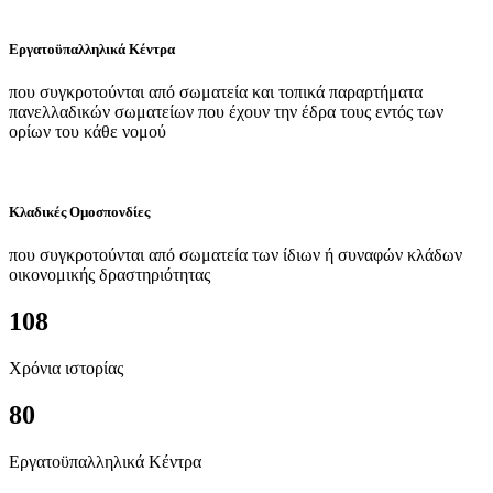
Εργατοϋπαλληλικά Κέντρα
που συγκροτούνται από σωματεία και τοπικά παραρτήματα
πανελλαδικών σωματείων που έχουν την έδρα τους εντός των
ορίων του κάθε νομού
Κλαδικές Ομοσπονδίες
που συγκροτούνται από σωματεία των ίδιων ή συναφών κλάδων
οικονομικής δραστηριότητας
108
Χρόνια ιστορίας
80
Εργατοϋπαλληλικά Κέντρα