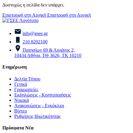
Δυστυχώς η σελίδα δεν υπάρχει.
Επιστροφή στη Αρχική
Επιστροφή στη Αρχική
info@gsee.gr
210 8202100
Πατησίων 69 & Αινιάνος 2,
10434 Αθήνα, ΤΘ 3626, ΤΚ 10210
Ενημέρωση
Δελτία Τύπου
Γενικά
Γραμματείες
Εκδηλώσεις - Κινητοποιήσεις
Νομικά
Ανακοινώσεις - Εγκύκλιοι
Βίντεο
Ρυθμίσεις Ιδιωτικότητας
Πρόσφατα Νέα