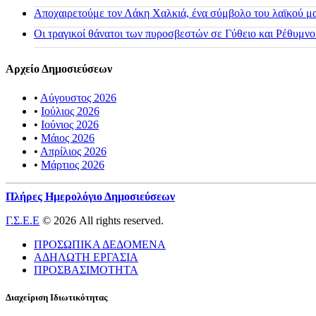
Αποχαιρετούμε τον Λάκη Χαλκιά, ένα σύμβολο του λαϊκού μας
Οι τραγικοί θάνατοι των πυροσβεστών σε Γύθειο και Ρέθυμνο
Αρχείο Δημοσιεύσεων
•
Αύγουστος 2026
•
Ιούλιος 2026
•
Ιούνιος 2026
•
Μάιος 2026
•
Απρίλιος 2026
•
Μάρτιος 2026
Πλήρες Ημερολόγιο Δημοσιεύσεων
Γ.Σ.Ε.Ε
© 2026 All rights reserved.
ΠΡΟΣΩΠΙΚΑ ΔΕΔΟΜΕΝΑ
ΑΔΗΛΩΤΗ ΕΡΓΑΣΙΑ
ΠΡΟΣΒΑΣΙΜΟΤΗΤΑ
Διαχείριση Ιδιωτικότητας