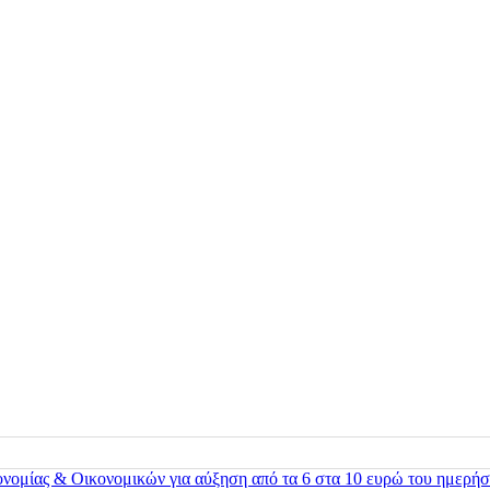
ονομίας & Οικονομικών για αύξηση από τα 6 στα 10 ευρώ του ημερήσ