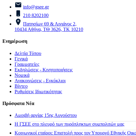
info@gsee.gr
210 8202100
Πατησίων 69 & Αινιάνος 2,
10434 Αθήνα, ΤΘ 3626, ΤΚ 10210
Ενημέρωση
Δελτία Τύπου
Γενικά
Γραμματείες
Εκδηλώσεις - Κινητοποιήσεις
Νομικά
Ανακοινώσεις - Εγκύκλιοι
Βίντεο
Ρυθμίσεις Ιδιωτικότητας
Πρόσφατα Νέα
Αμοιβή αργίας 15ης Αυγούστου
H ΓΣΕΕ στο πλευρό των πυρόπληκτων συμπολιτών μας
Κοινωνικοί εταίροι: Επιστολή προς τον Υπουργό Εθνικής Οικ