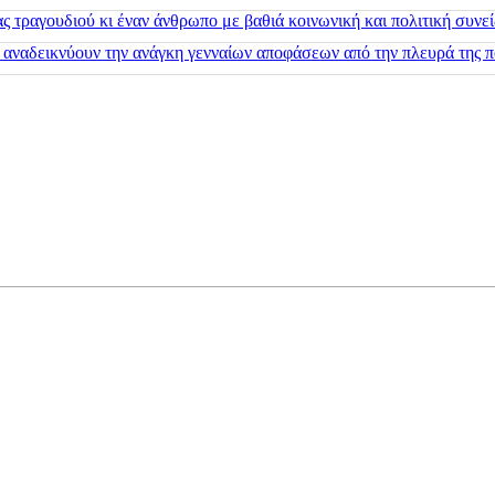
 τραγουδιού κι έναν άνθρωπο με βαθιά κοινωνική και πολιτική συνε
 αναδεικνύουν την ανάγκη γενναίων αποφάσεων από την πλευρά της π