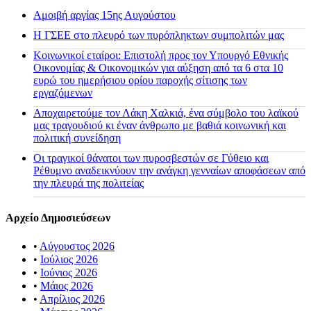
Αμοιβή αργίας 15ης Αυγούστου
H ΓΣΕΕ στο πλευρό των πυρόπληκτων συμπολιτών μας
Κοινωνικοί εταίροι: Επιστολή προς τον Υπουργό Εθνικής
Οικονομίας & Οικονομικών για αύξηση από τα 6 στα 10
ευρώ του ημερήσιου ορίου παροχής σίτισης των
εργαζόμενων
Αποχαιρετούμε τον Λάκη Χαλκιά, ένα σύμβολο του λαϊκού
μας τραγουδιού κι έναν άνθρωπο με βαθιά κοινωνική και
πολιτική συνείδηση
Οι τραγικοί θάνατοι των πυροσβεστών σε Γύθειο και
Ρέθυμνο αναδεικνύουν την ανάγκη γενναίων αποφάσεων από
την πλευρά της πολιτείας
Αρχείο Δημοσιεύσεων
•
Αύγουστος 2026
•
Ιούλιος 2026
•
Ιούνιος 2026
•
Μάιος 2026
•
Απρίλιος 2026