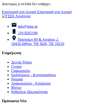
Δυστυχώς η σελίδα δεν υπάρχει.
Επιστροφή στη Αρχική
Επιστροφή στη Αρχική
info@gsee.gr
210 8202100
Πατησίων 69 & Αινιάνος 2,
10434 Αθήνα, ΤΘ 3626, ΤΚ 10210
Ενημέρωση
Δελτία Τύπου
Γενικά
Γραμματείες
Εκδηλώσεις - Κινητοποιήσεις
Νομικά
Ανακοινώσεις - Εγκύκλιοι
Βίντεο
Ρυθμίσεις Ιδιωτικότητας
Πρόσφατα Νέα