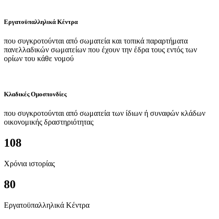
Εργατοϋπαλληλικά Κέντρα
που συγκροτούνται από σωματεία και τοπικά παραρτήματα
πανελλαδικών σωματείων που έχουν την έδρα τους εντός των
ορίων του κάθε νομού
Κλαδικές Ομοσπονδίες
που συγκροτούνται από σωματεία των ίδιων ή συναφών κλάδων
οικονομικής δραστηριότητας
108
Χρόνια ιστορίας
80
Εργατοϋπαλληλικά Κέντρα