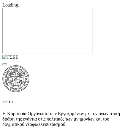
Loading...
Γ.Σ.Ε.Ε
Η Κορυφαία Οργάνωση των Εργαζομένων με την αγωνιστική
δράση της ενάντια στις πολιτικές των μνημονίων και του
δογματικού νεοφιλελευθερισμού