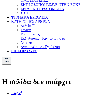
ΟΜΟΣΠΟΝΔΙΕΣ
ΕΚΠΡΟΣΩΠΟΙ Γ.Σ.Ε.Ε. ΣΤΗΝ ΕΟΚΕ
ΕΡΓΑΤΙΚΗ ΠΡΩΤΟΜΑΓΙΑ
Σ.Σ.Ε.
ΨΗΦΙΑΚΑ ΕΡΓΑΛΕΙΑ
ΚΑΤΗΓΟΡΙΕΣ ΑΡΘΡΩΝ
Δελτία Τύπου
Γενικά
Γραμματείες
Εκδηλώσεις - Κινητοποιήσεις
Νομικά
Ανακοινώσεις - Εγκύκλιοι
ΕΠΙΚΟΙΝΩΝΙΑ
Η σελίδα δεν υπάρχει
Αρχική