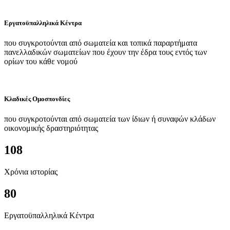
Εργατοϋπαλληλικά Κέντρα
που συγκροτούνται από σωματεία και τοπικά παραρτήματα
πανελλαδικών σωματείων που έχουν την έδρα τους εντός των
ορίων του κάθε νομού
Κλαδικές Ομοσπονδίες
που συγκροτούνται από σωματεία των ίδιων ή συναφών κλάδων
οικονομικής δραστηριότητας
108
Χρόνια ιστορίας
80
Εργατοϋπαλληλικά Κέντρα