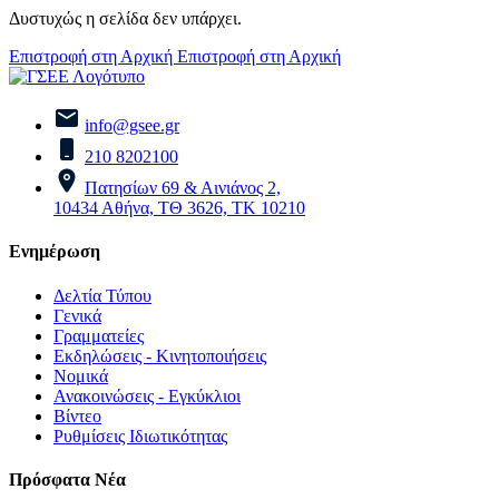
Δυστυχώς η σελίδα δεν υπάρχει.
Επιστροφή στη Αρχική
Επιστροφή στη Αρχική
info@gsee.gr
210 8202100
Πατησίων 69 & Αινιάνος 2,
10434 Αθήνα, ΤΘ 3626, ΤΚ 10210
Ενημέρωση
Δελτία Τύπου
Γενικά
Γραμματείες
Εκδηλώσεις - Κινητοποιήσεις
Νομικά
Ανακοινώσεις - Εγκύκλιοι
Βίντεο
Ρυθμίσεις Ιδιωτικότητας
Πρόσφατα Νέα