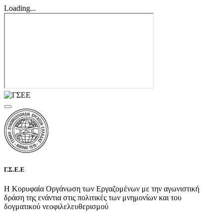
Loading...
Γ.Σ.Ε.Ε
Η Κορυφαία Οργάνωση των Εργαζομένων με την αγωνιστική
δράση της ενάντια στις πολιτικές των μνημονίων και του
δογματικού νεοφιλελευθερισμού