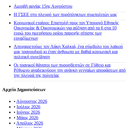
Αμοιβή αργίας 15ης Αυγούστου
H ΓΣΕΕ στο πλευρό των πυρόπληκτων συμπολιτών μας
Κοινωνικοί εταίροι: Επιστολή προς τον Υπουργό Εθνικής
Οικονομίας & Οικονομικών για αύξηση από τα 6 στα 10
ευρώ του ημερήσιου ορίου παροχής σίτισης των
εργαζόμενων
Αποχαιρετούμε τον Λάκη Χαλκιά, ένα σύμβολο του λαϊκού
μας τραγουδιού κι έναν άνθρωπο με βαθιά κοινωνική και
πολιτική συνείδηση
Οι τραγικοί θάνατοι των πυροσβεστών σε Γύθειο και
Ρέθυμνο αναδεικνύουν την ανάγκη γενναίων αποφάσεων από
την πλευρά της πολιτείας
Αρχείο Δημοσιεύσεων
•
Αύγουστος 2026
•
Ιούλιος 2026
•
Ιούνιος 2026
•
Μάιος 2026
•
Απρίλιος 2026