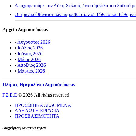
Αποχαιρετούμε τον Λάκη Χαλκιά, ένα σύμβολο του λαϊκού μας
Οι τραγικοί θάνατοι των πυροσβεστών σε Γύθειο και Ρέθυμνο
Αρχείο Δημοσιεύσεων
•
Αύγουστος 2026
•
Ιούλιος 2026
•
Ιούνιος 2026
•
Μάιος 2026
•
Απρίλιος 2026
•
Μάρτιος 2026
Πλήρες Ημερολόγιο Δημοσιεύσεων
Γ.Σ.Ε.Ε
© 2026 All rights reserved.
ΠΡΟΣΩΠΙΚΑ ΔΕΔΟΜΕΝΑ
ΑΔΗΛΩΤΗ ΕΡΓΑΣΙΑ
ΠΡΟΣΒΑΣΙΜΟΤΗΤΑ
Διαχείριση Ιδιωτικότητας