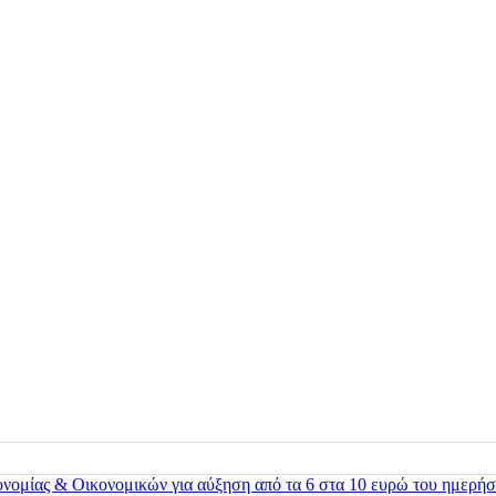
ονομίας & Οικονομικών για αύξηση από τα 6 στα 10 ευρώ του ημερήσ