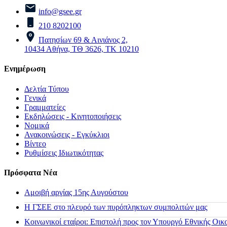
info@gsee.gr
210 8202100
Πατησίων 69 & Αινιάνος 2,
10434 Αθήνα, ΤΘ 3626, ΤΚ 10210
Ενημέρωση
Δελτία Τύπου
Γενικά
Γραμματείες
Εκδηλώσεις - Κινητοποιήσεις
Νομικά
Ανακοινώσεις - Εγκύκλιοι
Βίντεο
Ρυθμίσεις Ιδιωτικότητας
Πρόσφατα Νέα
Αμοιβή αργίας 15ης Αυγούστου
H ΓΣΕΕ στο πλευρό των πυρόπληκτων συμπολιτών μας
Κοινωνικοί εταίροι: Επιστολή προς τον Υπουργό Εθνικής Οικ