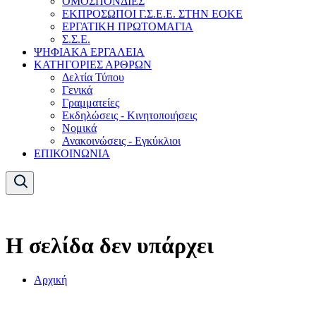
ΟΜΟΣΠΟΝΔΙΕΣ
ΕΚΠΡΟΣΩΠΟΙ Γ.Σ.Ε.Ε. ΣΤΗΝ ΕΟΚΕ
ΕΡΓΑΤΙΚΗ ΠΡΩΤΟΜΑΓΙΑ
Σ.Σ.Ε.
ΨΗΦΙΑΚΑ ΕΡΓΑΛΕΙΑ
ΚΑΤΗΓΟΡΙΕΣ ΑΡΘΡΩΝ
Δελτία Τύπου
Γενικά
Γραμματείες
Εκδηλώσεις - Κινητοποιήσεις
Νομικά
Ανακοινώσεις - Εγκύκλιοι
ΕΠΙΚΟΙΝΩΝΙΑ
Η σελίδα δεν υπάρχει
Αρχική