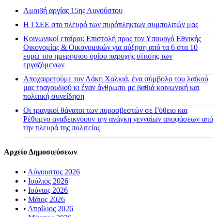
Αμοιβή αργίας 15ης Αυγούστου
H ΓΣΕΕ στο πλευρό των πυρόπληκτων συμπολιτών μας
Κοινωνικοί εταίροι: Επιστολή προς τον Υπουργό Εθνικής
Οικονομίας & Οικονομικών για αύξηση από τα 6 στα 10
ευρώ του ημερήσιου ορίου παροχής σίτισης των
εργαζόμενων
Αποχαιρετούμε τον Λάκη Χαλκιά, ένα σύμβολο του λαϊκού
μας τραγουδιού κι έναν άνθρωπο με βαθιά κοινωνική και
πολιτική συνείδηση
Οι τραγικοί θάνατοι των πυροσβεστών σε Γύθειο και
Ρέθυμνο αναδεικνύουν την ανάγκη γενναίων αποφάσεων από
την πλευρά της πολιτείας
Αρχείο Δημοσιεύσεων
•
Αύγουστος 2026
•
Ιούλιος 2026
•
Ιούνιος 2026
•
Μάιος 2026
•
Απρίλιος 2026