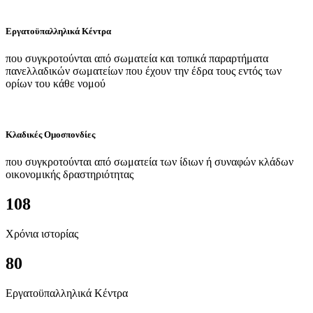
Εργατοϋπαλληλικά Κέντρα
που συγκροτούνται από σωματεία και τοπικά παραρτήματα
πανελλαδικών σωματείων που έχουν την έδρα τους εντός των
ορίων του κάθε νομού
Κλαδικές Ομοσπονδίες
που συγκροτούνται από σωματεία των ίδιων ή συναφών κλάδων
οικονομικής δραστηριότητας
108
Χρόνια ιστορίας
80
Εργατοϋπαλληλικά Κέντρα