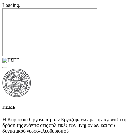
Loading...
Γ.Σ.Ε.Ε
Η Κορυφαία Οργάνωση των Εργαζομένων με την αγωνιστική
δράση της ενάντια στις πολιτικές των μνημονίων και του
δογματικού νεοφιλελευθερισμού