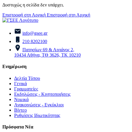
Δυστυχώς η σελίδα δεν υπάρχει.
Επιστροφή στη Αρχική
Επιστροφή στη Αρχική
info@gsee.gr
210 8202100
Πατησίων 69 & Αινιάνος 2,
10434 Αθήνα, ΤΘ 3626, ΤΚ 10210
Ενημέρωση
Δελτία Τύπου
Γενικά
Γραμματείες
Εκδηλώσεις - Κινητοποιήσεις
Νομικά
Ανακοινώσεις - Εγκύκλιοι
Βίντεο
Ρυθμίσεις Ιδιωτικότητας
Πρόσφατα Νέα