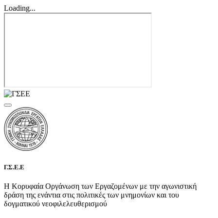
Loading...
Γ.Σ.Ε.Ε
Η Κορυφαία Οργάνωση των Εργαζομένων με την αγωνιστική
δράση της ενάντια στις πολιτικές των μνημονίων και του
δογματικού νεοφιλελευθερισμού