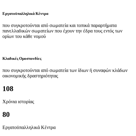
Εργατοϋπαλληλικά Κέντρα
που συγκροτούνται από σωματεία και τοπικά παραρτήματα
πανελλαδικών σωματείων που έχουν την έδρα τους εντός των
ορίων του κάθε νομού
Κλαδικές Ομοσπονδίες
που συγκροτούνται από σωματεία των ίδιων ή συναφών κλάδων
οικονομικής δραστηριότητας
108
Χρόνια ιστορίας
80
Εργατοϋπαλληλικά Κέντρα