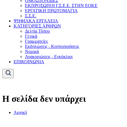
ΟΜΟΣΠΟΝΔΙΕΣ
ΕΚΠΡΟΣΩΠΟΙ Γ.Σ.Ε.Ε. ΣΤΗΝ ΕΟΚΕ
ΕΡΓΑΤΙΚΗ ΠΡΩΤΟΜΑΓΙΑ
Σ.Σ.Ε.
ΨΗΦΙΑΚΑ ΕΡΓΑΛΕΙΑ
ΚΑΤΗΓΟΡΙΕΣ ΑΡΘΡΩΝ
Δελτία Τύπου
Γενικά
Γραμματείες
Εκδηλώσεις - Κινητοποιήσεις
Νομικά
Ανακοινώσεις - Εγκύκλιοι
ΕΠΙΚΟΙΝΩΝΙΑ
Η σελίδα δεν υπάρχει
Αρχική