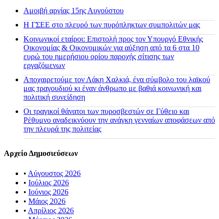
Αμοιβή αργίας 15ης Αυγούστου
H ΓΣΕΕ στο πλευρό των πυρόπληκτων συμπολιτών μας
Κοινωνικοί εταίροι: Επιστολή προς τον Υπουργό Εθνικής
Οικονομίας & Οικονομικών για αύξηση από τα 6 στα 10
ευρώ του ημερήσιου ορίου παροχής σίτισης των
εργαζόμενων
Αποχαιρετούμε τον Λάκη Χαλκιά, ένα σύμβολο του λαϊκού
μας τραγουδιού κι έναν άνθρωπο με βαθιά κοινωνική και
πολιτική συνείδηση
Οι τραγικοί θάνατοι των πυροσβεστών σε Γύθειο και
Ρέθυμνο αναδεικνύουν την ανάγκη γενναίων αποφάσεων από
την πλευρά της πολιτείας
Αρχείο Δημοσιεύσεων
•
Αύγουστος 2026
•
Ιούλιος 2026
•
Ιούνιος 2026
•
Μάιος 2026
•
Απρίλιος 2026